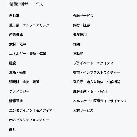
業種別サービス
自動車
金融サービス
重工業・エンジニアリング
銀行・証券
産業機械
資産運用
素材・化学
保険
エネルギー・資源・鉱業
不動産
建設
プライベート・エクイティ
運輸・物流
都市・インフラストラクチャー
消費財・小売・流通
官公庁・地方自治体・公的機関
テクノロジー
農林水産・食 ・バイオ
情報通信
ヘルスケア・医薬ライフサイエンス
エンタテイメント&メディア
人材サービス
ホスピタリティ&レジャー
商社