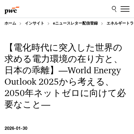
Skip
Skip
to
to
content
footer
ホーム
インサイト
eニュースレター配信登録
エネルギートラ
【電化時代に突入した世界の
求める電力環境の在り方と、
日本の乖離】―World Energy
Outlook 2025から考える、
2050年ネットゼロに向けて必
要なこと―
2026-01-30