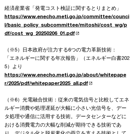
経済産業省「発電コスト検証に関するとりまとめ」
https://www.enecho.meti.go.jp/committee/counci
l/basic_policy_subcommittee/mitoshi/cost_wg/p
df/cost_wg_20250206_01.pdf
（※5）日本政府が注力する6つの電力革新技術：
「エネルギーに関する年次報告」（エネルギー白書202
5）より
https://www.enecho.meti.go.jp/about/whitepape
r/2025/pdf/whitepaper2025_all.pdf
（※6）光電融合技術：従来の電気信号と比較してエネ
ルギー消費や処理遅延が大幅に小さい光信号を、デー
タ処理や通信に活用する技術。データセンターなどに
おける消費電力の大幅な削減が期待できる技術であ
り、デジタル化と脱炭素化の両立を支える技術として