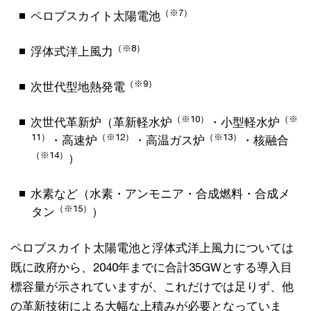
（※7）
ペロブスカイト太陽電池
（※8）
浮体式洋上風力
（※9）
次世代型地熱発電
（※10）
（※
次世代革新炉（革新軽水炉
・小型軽水炉
11）
（※12）
（※13）
・高速炉
・高温ガス炉
・核融合
（※14）
）
水素など（水素・アンモニア・合成燃料・合成メ
（※15）
タン
）
ペロブスカイト太陽電池と浮体式洋上風力については
既に政府から、2040年までに合計35GWとする導入目
標容量が示されていますが、これだけでは足りず、他
の革新技術による大幅な上積みが必要となっていま