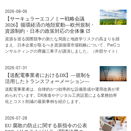
2026-08-06
【サーキュラーエコノミー戦略会議
2026】循環経済の地殻変動―欧州規制・
資源制約・日本の政策対応の全体像
資源を巡る国際競争の新たな局面と地政学リスクの高まりを踏
まえ、日本企業が取るべき資源循環市場戦略について、PwCコ
ンサルティングの齊藤三希子が講演しました。（外部サイト）
2026-07-31
【送配電事業者におけるDX】―規制を
活⽤したトランスフォーメーション―
送配電事業者は、⾃律的かつ効率的な設備形成や運⽤改善が求
められています。DX推進やデジタル工房設置による業務効率
化とコスト削減の最新事例を紹介します。
2026-07-28
EU 腐敗の防止に関する新指令の公表