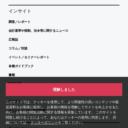
インサイト
調査／レポート
会計基準や税制、法令等に関するニュース
広報誌
コラム／対談
イベント／セミナーレポート
各種ガイドブック
書籍
寄稿記事
理解しました
動画
事例紹介
このサイトでは、クッキーを使用して、より関連性の高いコンテンツや販
促資料をお客様に提供し、お客様の興味を理解してサイトを向上させるた
eニュースレター配信登録
めに、お客様の閲覧活動に関する情報を収集しています。 このサイトを
閲覧し続けることによって、あなたはクッキーの使用に同意します。 詳
細については、
クッキーポリシー
をご覧ください。