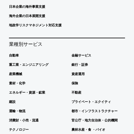
日本企業の海外事業支援
海外企業の日本展開支援
地政学リスクマネジメント対応支援
業種別サービス
自動車
金融サービス
重工業・エンジニアリング
銀行・証券
産業機械
資産運用
素材・化学
保険
エネルギー・資源・鉱業
不動産
建設
プライベート・エクイティ
運輸・物流
都市・インフラストラクチャー
消費財・小売・流通
官公庁・地方自治体・公的機関
テクノロジー
農林水産・食 ・バイオ