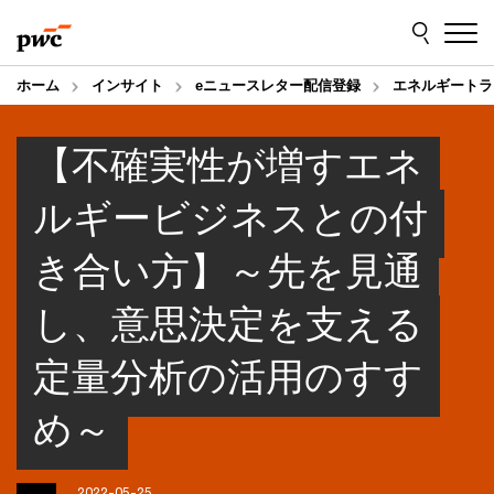
Skip
Skip
to
to
content
footer
ホーム
インサイト
eニュースレター配信登録
エネルギートラ
【不確実性が増すエネ
ルギービジネスとの付
き合い方】～先を見通
し、意思決定を支える
定量分析の活用のすす
め～
2022-05-25