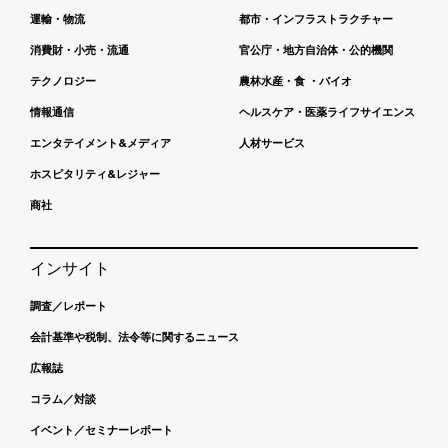
運輸・物流
都市・インフラストラクチャー
消費財・小売・流通
官公庁・地方自治体・公的機関
テクノロジー
農林水産・食 ・バイオ
情報通信
ヘルスケア・医薬ライフサイエンス
エンタテイメント&メディア
人材サービス
ホスピタリティ&レジャー
商社
インサイト
調査／レポート
会計基準や税制、法令等に関するニュース
広報誌
コラム／対談
イベント／セミナーレポート