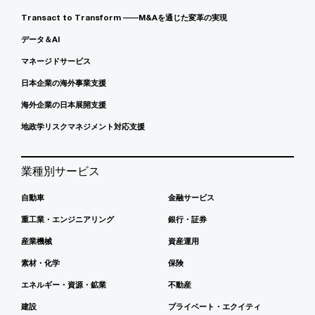
Transact to Transform ――M&Aを通じた変革の実現
データ＆AI
マネージドサービス
日本企業の海外事業支援
海外企業の日本展開支援
地政学リスクマネジメント対応支援
業種別サービス
自動車
金融サービス
重工業・エンジニアリング
銀行・証券
産業機械
資産運用
素材・化学
保険
エネルギー・資源・鉱業
不動産
建設
プライベート・エクイティ