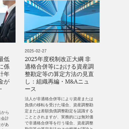
2025-02-27
最低
2025年度税制改正大綱 非
に係
適格合併等における資産調
計年
整勘定等の算定方法の見直
金が
し：組織再編・M&Aニュ
・
ース
法人が非適格合併等により資産または
負債の移転を受けた場合、資産調整勘
定または差額負債調整勘定を認識する
観点から
こととされますが、実務的には無対価
象会計
で非適格合併等を行う場合、資産調整
金があ
勘定等の算定方法やその根拠が議論と