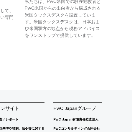
私たちは、PwC米国での駐在経験者と
PwC米国からの出向者から構成される
として、
米国タックスデスクを設置していま
高い専門
す。米国タックスデスクは、日本およ
。
び米国双方の観点から税務アドバイス
をワンストップで提供しています。
インサイト
PwC Japanグループ
査／レポート
PwC Japan有限責任監査法人
計基準や税制、法令等に関する
PwCコンサルティング合同会社