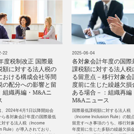
2-22
2025-06-04
5年度税制改正 国際最
各対象会計年度の国際
税額に対する法人税の
課税額に対する法人税
における構成会社等間
る留意点－移行対象会
税の配分への影響と留
度前に生じた繰越欠損
：組織再編・M&Aニ
ある場合－：組織再編
ス
M&Aニュース
、2024年4月1日以降開始会
国際最低課税額に対する法人税
から各対象会計年度の国際最低
（Income Inclusion Rule）の
対する法人税（Income
留意すべき事項のうち、移行対
sion Rule）が導入されており、
年度前に生じた多額の繰越欠損