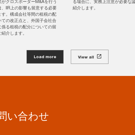
業がクロスボーダーM&Aを行う
る場合に、実務上注意が必要な
、IIR上の影響も留意する必要
紹介します。
ます。構成会社等間の租税の配
いての改正点と、外国子会社合
に係る租税の配分についての留
ご紹介します。
Load more
View all
お問い合わせ