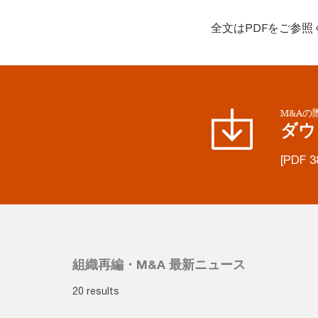
全文はPDFをご参照
M&Aの
ダウ
[PDF 3
組織再編・M&A 最新ニュース
20 results