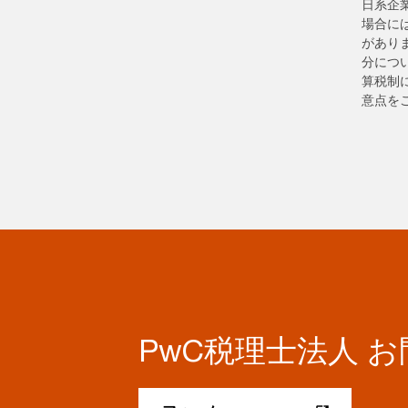
日系企
場合には
があり
分につ
算税制
意点を
PwC税理士法人 