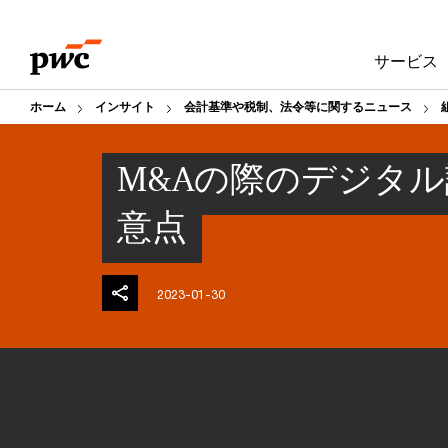
Skip
Skip
to
to
サービス
content
footer
ホーム
インサイト
会計基準や税制、法令等に関するニュース
M&Aの際のデジタ
意点
2023-01-30