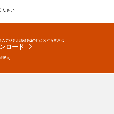
ください。
際のデジタル課税第2の柱に関する留意点
ンロード
84KB]