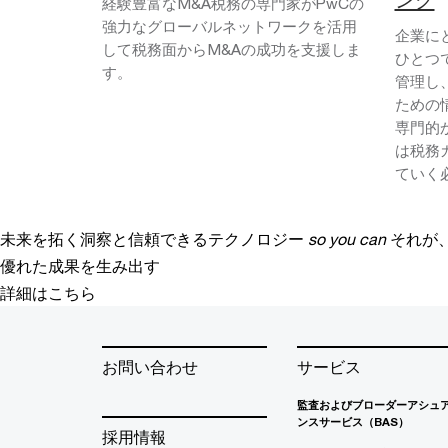
経験豊富なM&A税務の専門家がPwCの
強力なグローバルネットワークを活用
企業に
して税務面からM&Aの成功を支援しま
ひとつ
す。
管理し、
ための
専門的
は税務
ていく
未来を拓く洞察と信頼できるテクノロジー
so you can
それが
優れた成果を生み出す
詳細はこちら
お問い合わせ
サービス
監査およびブローダーアシュ
ンスサービス（BAS）
採用情報