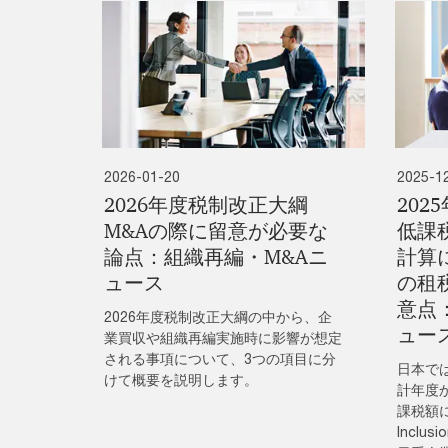
2026-01-20
2025-1
2026年度税制改正大綱
202
M&Aの際に留意が必要な
低課
論点：組織再編・M&Aニ
計算
ュース
の租
意点
2026年度税制改正大綱の中から、企
ュー
業買収や組織再編実施時に影響が想定
される事項について、3つの項目に分
日本では
けて概要を説明します。
計年度
課税額に
Inclu