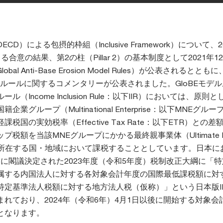
D）による包摂的枠組（Inclusive Framework）について、2
合意の結果、第2の柱（Pillar 2）の基本制度として2021年12
al Anti-Base Erosion Model Rules）が公表されるとともに
デルルールに関するコメンタリーが公表されました。GloBEモデ
（Income Inclusion Rule：以下IIR）においては、原則
業グループ（Multinational Enterprise：以下MNEグル
税国の実効税率（Effective Tax Rate：以下ETR）との
税額を当該MNEグループにかかる最終親事業体（Ultimate Pa
UPE）が所在する国・地域において課税することとしています。日本
23日に閣議決定された2023年度（令和5年度）税制改正大綱に「
属する内国法人に対する各対象会計年度の国際最低課税額に対
特定基準法人税額に対する地方法人税（仮称）」という日本版II
れており、2024年（令和6年）4月1日以後に開始する対象会
となります。