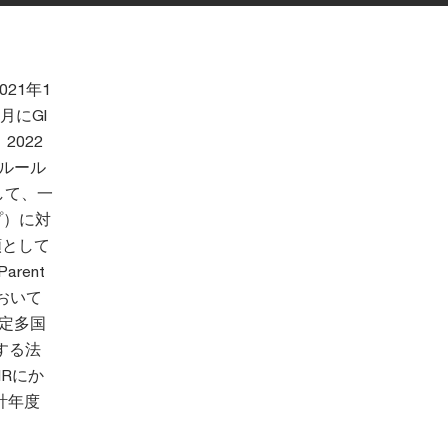
021年1
月にGl
、2022
ルルール
として、一
ープ）に対
差額として
rent
において
特定多国
する法
Rにか
計年度