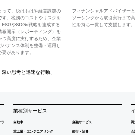
とって、税はもはや経営課題の
フィナンシャルアドバイザー
です。税務のコストやリスクを
ソーシングから取引実行まで
ESGやSDGs戦略を達成する
性を持ち一貫して支援します
情報開示（レポーティング）を
かつ高度に実行するため、企業
ガバナンス体制を整備・運用し
必要があります。
、深い思考と迅速な行動、
業種別サービス
アラ
自動車
金融サービス
調
重工業・エンジニアリング
銀行・証券
会