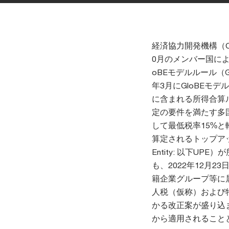
経済協力開発機構（OEC
0月のメンバー国による
oBEモデルルール（Glob
年3月にGloBEモ
に含まれる所得合算ルール
定の要件を満たす多国籍企
して最低税率15%と軽課
算定されるトップアップ
Entity: 以下
も、2022年12月
籍企業グループ等に
人税（仮称）および
かる改正案が盛り込ま
から適用されること