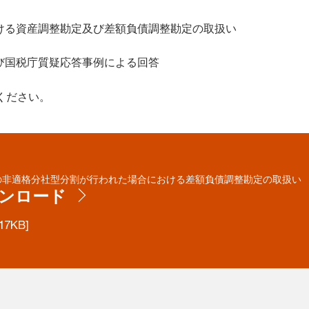
ける資産調整勘定及び差額負債調整勘定の取扱い
び国税庁質疑応答事例による回答
ください。
の非適格分社型分割が行われた場合における差額負債調整勘定の取扱い
ンロード
17KB]