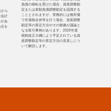
負債の移転を受けた場合、資産調整勘
定または差額負債調整勘定を認識する
観点から
こととされますが、実務的には無対価
象会計
で非適格合併等を行う場合、資産調整
金があ
勘定等の算定方法やその根拠が議論と
論点を
なる取引事例があります。2025年度
税制改正大綱により予定されている資
産調整勘定等の算定方法の見直しにつ
いて解説します。