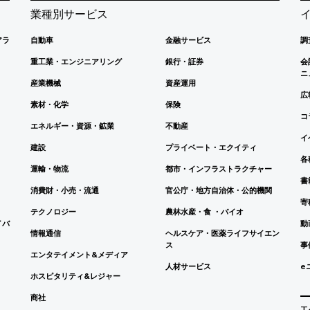
業種別サービス
アラ
自動車
金融サービス
調
重工業・エンジニアリング
銀行・証券
会
ニ
産業機械
資産運用
広
素材・化学
保険
コ
エネルギー・資源・鉱業
不動産
イ
建設
プライベート・エクイティ
各
運輸・物流
都市・インフラストラクチャー
書
消費財・小売・流通
官公庁・地方自治体・公的機関
寄
テクノロジー
農林水産・食 ・バイオ
イバ
動
情報通信
ヘルスケア・医薬ライフサイエン
ス
事
エンタテイメント&メディア
人材サービス
e
ホスピタリティ&レジャー
商社
T