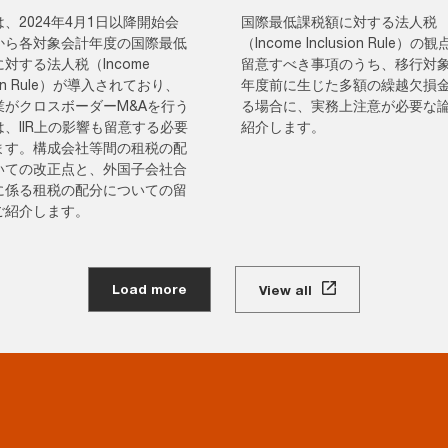
、2024年4月1日以降開始会
国際最低課税額に対する法人税
から各対象会計年度の国際最低
（Income Inclusion Rule）の
対する法人税（Income
留意すべき事項のうち、移行対
sion Rule）が導入されており、
年度前に生じた多額の繰越欠損
業がクロスボーダーM&Aを行う
る場合に、実務上注意が必要な
、IIR上の影響も留意する必要
紹介します。
ます。構成会社等間の租税の配
いての改正点と、外国子会社合
に係る租税の配分についての留
ご紹介します。
Load more
View all