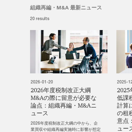
組織再編・M&A 最新ニュース
20 results
2026-01-20
2025-1
2026年度税制改正大綱
202
M&Aの際に留意が必要な
低課
論点：組織再編・M&Aニ
計算
ュース
の租
意点
2026年度税制改正大綱の中から、企
ュー
業買収や組織再編実施時に影響が想定