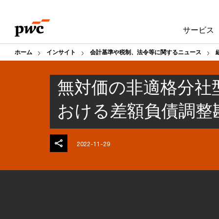
Skip
Skip
to
to
サービス
content
footer
ホーム
インサイト
会計基準や税制、法令等に関するニュース
無対価の非適格分社
おける差額負債調整
2022-11-29