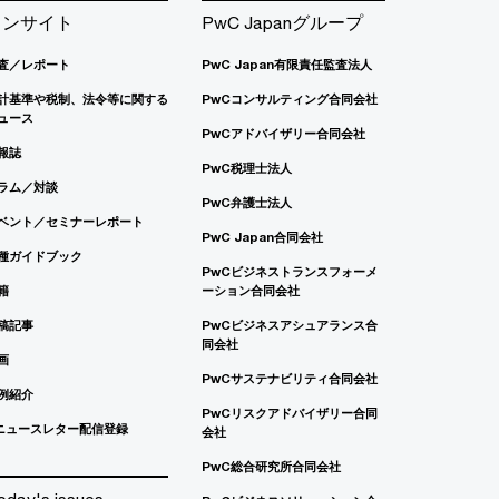
インサイト
PwC Japanグループ
査／レポート
PwC Japan有限責任監査法人
計基準や税制、法令等に関する
PwCコンサルティング合同会社
ュース
PwCアドバイザリー合同会社
報誌
PwC税理士法人
ラム／対談
PwC弁護士法人
ベント／セミナーレポート
PwC Japan合同会社
種ガイドブック
PwCビジネストランスフォーメ
籍
ーション合同会社
稿記事
PwCビジネスアシュアランス合
同会社
画
PwCサステナビリティ合同会社
例紹介
PwCリスクアドバイザリー合同
ニュースレター配信登録
会社
PwC総合研究所合同会社
oday's issues