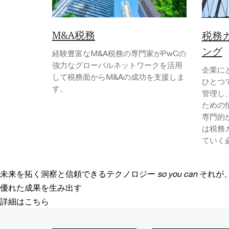
M&A税務
税務
ング
経験豊富なM&A税務の専門家がPwCの
強力なグローバルネットワークを活用
企業に
して税務面からM&Aの成功を支援しま
ひとつ
す。
管理し、
ための
専門的
は税務
ていく
未来を拓く洞察と信頼できるテクノロジー
so you can
それが
優れた成果を生み出す
詳細はこちら