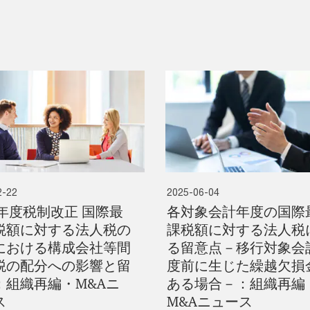
2-22
2025-06-04
5年度税制改正 国際最
各対象会計年度の国際
税額に対する法人税の
課税額に対する法人税
における構成会社等間
る留意点－移行対象会
税の配分への影響と留
度前に生じた繰越欠損
：組織再編・M&Aニ
ある場合－：組織再編
ス
M&Aニュース