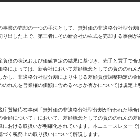
の事業の売却の一つの手法として、無対価の非適格分社型分割
切り出した上で、第三者にその新会社の株式を売却する事例が
産負債の状況および価値算定の結果に基づき、売手と買手で合
価格によっては、新会社において差額概念としての負ののれん
しかし、非適格分社型分割により生じる差額負債調整勘定の金
ののれんを営業権の価額に含めるべきか否かについては規定上
税庁質疑応答事例「無対価の非適格分社型分割が行われた場合
の金額について」において、差額概念としての負ののれんの差
算における取扱いが明確化されています。本ニュースレターで
基づく税務上の取り扱いについて解説します。