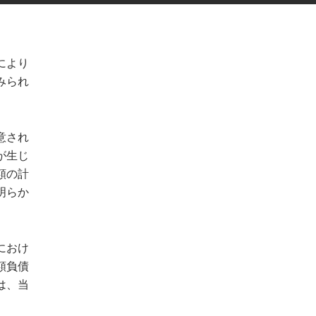
により
みられ
意され
が生じ
額の計
明らか
におけ
額負債
は、当