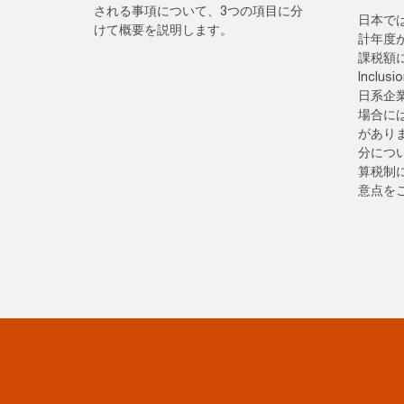
される事項について、3つの項目に分
日本では
けて概要を説明します。
計年度
課税額に
Inclu
日系企
場合には
があり
分につ
算税制
意点を