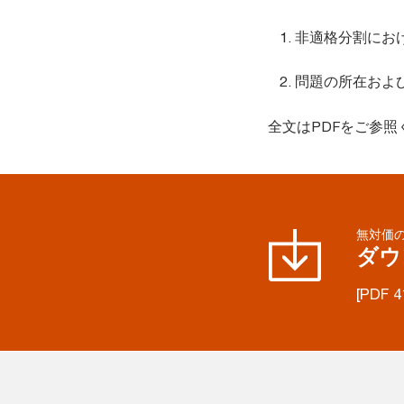
非適格分割にお
問題の所在およ
全文はPDFをご参照
無対価
ダウ
[PDF 4