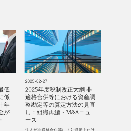
2025-02-27
最低
2025年度税制改正大綱 非
に係
適格合併等における資産調
計年
整勘定等の算定方法の見直
金が
し：組織再編・M&Aニュ
・
ース
法人が非適格合併等により資産または