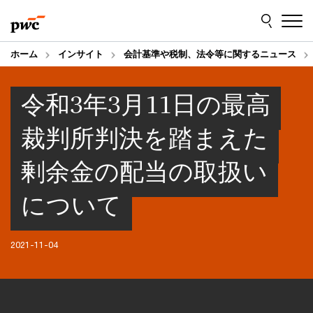
Skip
Skip
to
to
content
footer
ホーム
インサイト
会計基準や税制、法令等に関するニュース
令和3年3月11日の最高
裁判所判決を踏まえた
剰余金の配当の取扱い
について
2021-11-04