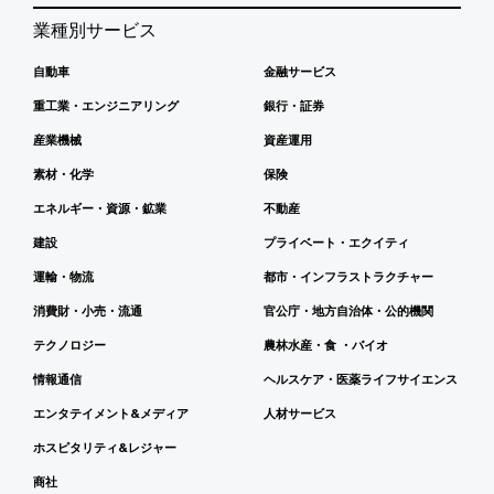
業種別サービス
自動車
金融サービス
重工業・エンジニアリング
銀行・証券
産業機械
資産運用
素材・化学
保険
エネルギー・資源・鉱業
不動産
建設
プライベート・エクイティ
運輸・物流
都市・インフラストラクチャー
消費財・小売・流通
官公庁・地方自治体・公的機関
テクノロジー
農林水産・食 ・バイオ
情報通信
ヘルスケア・医薬ライフサイエンス
エンタテイメント&メディア
人材サービス
ホスピタリティ&レジャー
商社