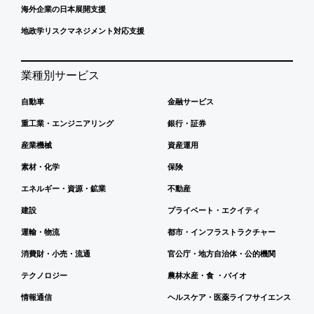
海外企業の日本展開支援
地政学リスクマネジメント対応支援
業種別サービス
自動車
金融サービス
重工業・エンジニアリング
銀行・証券
産業機械
資産運用
素材・化学
保険
エネルギー・資源・鉱業
不動産
建設
プライベート・エクイティ
運輸・物流
都市・インフラストラクチャー
消費財・小売・流通
官公庁・地方自治体・公的機関
テクノロジー
農林水産・食 ・バイオ
情報通信
ヘルスケア・医薬ライフサイエンス