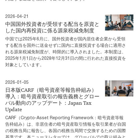
2026-04-21
中国国外投資者が受領する配当を原資と
した国内再投資に係る源泉税減免制度
中国では2025年6月に、国外投資者が国内居住者企業から受領
する配当を国外に送金せずに国内に直接投資する場合に適用さ
れる源泉税減免制度が、時限的に導入されました。本制度は、
2025年1月1日から2028年12月31日の間に行われた直接投資を
対象としています。
2026-01-05
日本版CARF（暗号資産等報告枠組み）
導入：暗号資産取引の報告義務とグロー
バル動向のアップデート：Japan Tax
Update
CARF（Crypto-Asset Reporting Framework：暗号資産等報
告枠組み）は、非居住者の暗号資産取引情報を取引業者が自国
の税務当局に報告し、各国の税務当局間で交換するための国際
基準です。本ニュースレターでは、グローバルでの取り組みと