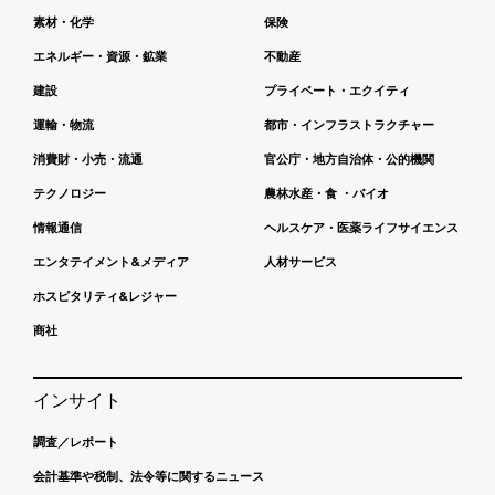
素材・化学
保険
エネルギー・資源・鉱業
不動産
建設
プライベート・エクイティ
運輸・物流
都市・インフラストラクチャー
消費財・小売・流通
官公庁・地方自治体・公的機関
テクノロジー
農林水産・食 ・バイオ
情報通信
ヘルスケア・医薬ライフサイエンス
エンタテイメント&メディア
人材サービス
ホスピタリティ&レジャー
商社
インサイト
調査／レポート
会計基準や税制、法令等に関するニュース