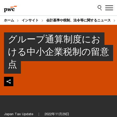
Skip
Skip
to
to
content
footer
ホーム
インサイト
会計基準や税制、法令等に関するニュース
グループ通算制度にお
ける中小企業税制の留意
点
Japan Tax Update
2022年11月29日