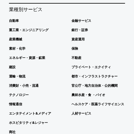
業種別サービス
自動車
金融サービス
重工業・エンジニアリング
銀行・証券
産業機械
資産運用
素材・化学
保険
エネルギー・資源・鉱業
不動産
建設
プライベート・エクイティ
運輸・物流
都市・インフラストラクチャー
消費財・小売・流通
官公庁・地方自治体・公的機関
テクノロジー
農林水産・食 ・バイオ
情報通信
ヘルスケア・医薬ライフサイエンス
エンタテイメント&メディア
人材サービス
ホスピタリティ&レジャー
商社