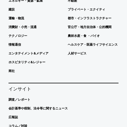
エネルギー・資源・鉱業
不動産
建設
プライベート・エクイティ
運輸・物流
都市・インフラストラクチャー
消費財・小売・流通
官公庁・地方自治体・公的機関
テクノロジー
農林水産・食 ・バイオ
情報通信
ヘルスケア・医薬ライフサイエンス
エンタテイメント&メディア
人材サービス
ホスピタリティ&レジャー
商社
インサイト
調査／レポート
会計基準や税制、法令等に関するニュース
広報誌
コラム／対談