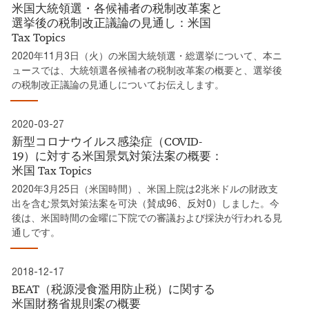
米国大統領選・各候補者の税制改革案と
選挙後の税制改正議論の見通し：米国
Tax Topics
2020年11月3日（火）の米国大統領選・総選挙について、本ニ
ュースでは、大統領選各候補者の税制改革案の概要と、選挙後
の税制改正議論の見通しについてお伝えします。
2020-03-27
新型コロナウイルス感染症（COVID-
19）に対する米国景気対策法案の概要：
米国 Tax Topics
2020年3月25日（米国時間）、米国上院は2兆米ドルの財政支
出を含む景気対策法案を可決（賛成96、反対0）しました。今
後は、米国時間の金曜に下院での審議および採決が行われる見
通しです。
2018-12-17
BEAT（税源浸食濫用防止税）に関する
米国財務省規則案の概要