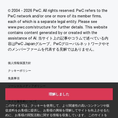
© 2004 - 2026 PwC. All rights reserved. PwC refers to the
PwC network and/or one or more of its member firms,
each of which is a separate legal entity. Please see
www.pwc.com/structure for further details. This website
contains content generated by or created with the
assistance of AI. 当サイト上の記事やコラムで述べている内
容はPwC Japanグループ、PwCグローバルネットワークやそ
のメンバーファームを代表する見解ではありません。
個人情報保護方針
クッキーポリシー
免責事項
ソーシャルメディアポリシー
特定商取引法に基づく表示
理解しました
サイト運営者について
このサイトでは、クッキーを使用して、より関連性の高いコンテンツや販
サイトマップ
促資料をお客様に提供し、お客様の興味を理解してサイトを向上させるた
めに、お客様の閲覧活動に関する情報を収集しています。 このサイトを