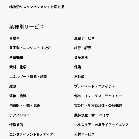
地政学リスクマネジメント対応支援
業種別サービス
自動車
金融サービス
重工業・エンジニアリング
銀行・証券
産業機械
資産運用
素材・化学
保険
エネルギー・資源・鉱業
不動産
建設
プライベート・エクイティ
運輸・物流
都市・インフラストラクチャー
消費財・小売・流通
官公庁・地方自治体・公的機関
テクノロジー
農林水産・食 ・バイオ
情報通信
ヘルスケア・医薬ライフサイエンス
エンタテイメント&メディア
人材サービス