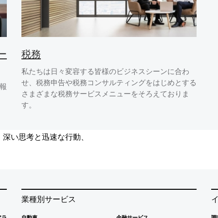
ー
税務
私たちは日々変容する皆様のビジネスシーンに合わ
せ、税務申告や税務コンサルティングをはじめとする
報
さまざまな税務サービスメニューをそろえておりま
す。
、深い思考と迅速な行動、
業種別サービス
アラ
自動車
金融サービス
調