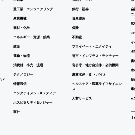
重工業・エンジニアリング
銀行・証券
会
ニ
産業機械
資産運用
広
素材・化学
保険
コ
エネルギー・資源・鉱業
不動産
イ
建設
プライベート・エクイティ
各
運輸・物流
都市・インフラストラクチャー
書
消費財・小売・流通
官公庁・地方自治体・公的機関
寄
テクノロジー
農林水産・食 ・バイオ
イバ
動
情報通信
ヘルスケア・医薬ライフサイエン
ス
事
エンタテイメント&メディア
人材サービス
e
ホスピタリティ&レジャー
商社
T