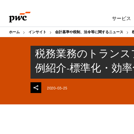
Skip
Skip
to
to
サービス
content
footer
ホーム
インサイト
会計基準や税制、法令等に関するニュース
税務業務のトランス
例紹介‐標準化・効
2020-03-25