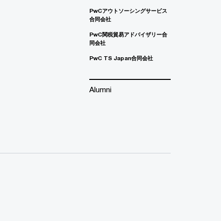
PwCアウトソーシングサービス
合同会社
PwC関税貿易アドバイザリー合
同会社
PwC TS Japan合同会社
Alumni