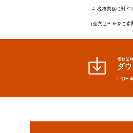
税務業務に対す
（全文はPDFをご参
税務業
ダウ
[PDF 4