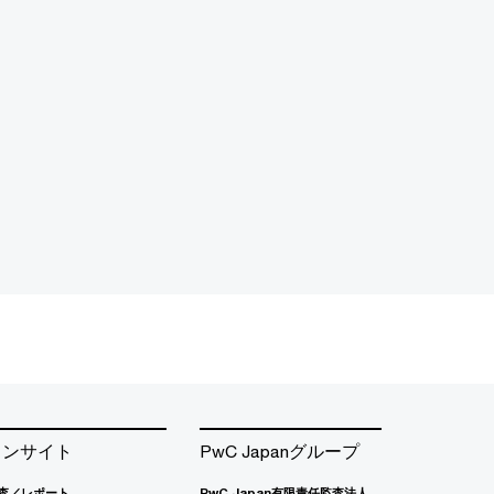
インサイト
PwC Japanグループ
査／レポート
PwC Japan有限責任監査法人