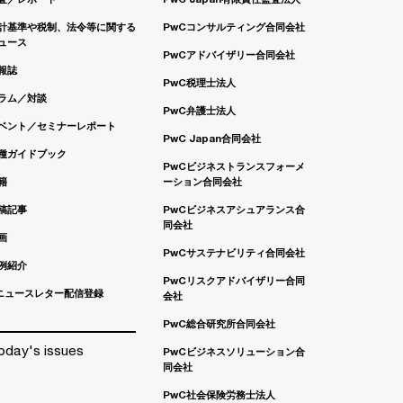
計基準や税制、法令等に関する
PwCコンサルティング合同会社
ュース
PwCアドバイザリー合同会社
報誌
PwC税理士法人
ラム／対談
PwC弁護士法人
ベント／セミナーレポート
PwC Japan合同会社
種ガイドブック
PwCビジネストランスフォーメ
籍
ーション合同会社
稿記事
PwCビジネスアシュアランス合
同会社
画
PwCサステナビリティ合同会社
例紹介
PwCリスクアドバイザリー合同
ニュースレター配信登録
会社
PwC総合研究所合同会社
oday's issues
PwCビジネスソリューション合
同会社
PwC社会保険労務士法人