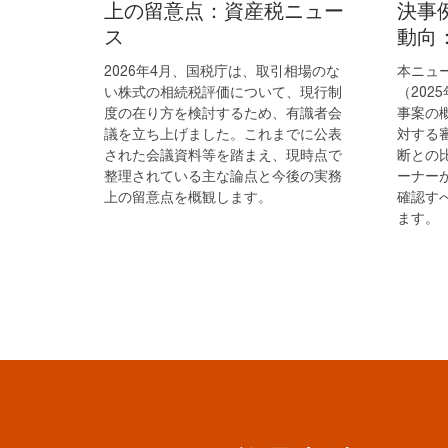
上の留意点：資産税ニュー
決事
ス
動向
2026年4月、国税庁は、取引相場のな
本ニュ
い株式の相続税評価について、現行制
（202
度の在り方を検討するため、有識者会
事案の
議を立ち上げました。これまでに公表
対する
された会議資料等を踏まえ、現時点で
断との
整理されている主な論点と今後の実務
ーナー
上の留意点を概観します。
確認す
ます。