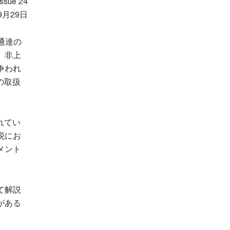
sue 24
9月29日
通達の
、非上
争われ
の取扱
れてい
税にお
メント
て解説
がある