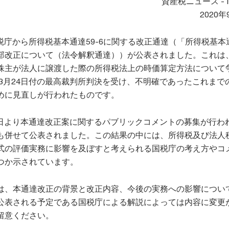
資産税ニュース - Is
2020年
に国税庁から所得税基本通達59-6に関する改正通達（「所得税基本
部改正について（法令解釈通達））が公表されました。これは
株主が法人に譲渡した際の所得税法上の時価算定方法について
年3月24日付の最高裁判所判決を受け、不明確であったこれまで
めに見直しが行われたものです。
30日より本通達改正案に関するパブリックコメントの募集が行わ
も併せて公表されました。この結果の中には、所得税及び法人
式の評価実務に影響を及ぼすと考えられる国税庁の考え方やコ
つか示されています。
は、本通達改正の背景と改正内容、今後の実務への影響につい
公表される予定である国税庁による解説によっては内容に変更
留意ください。