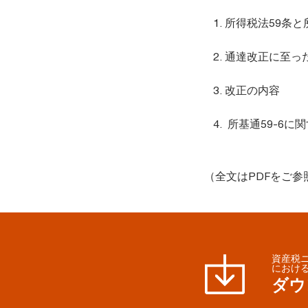
所得税法59条と
通達改正に至っ
改正の内容
所基通59-6
（全文はPDFをご参
資産税
におけ
ダウ