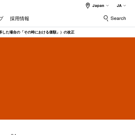
Japan
JA
Search
プ
採用情報
与等した場合の「その時における価額」）の改正