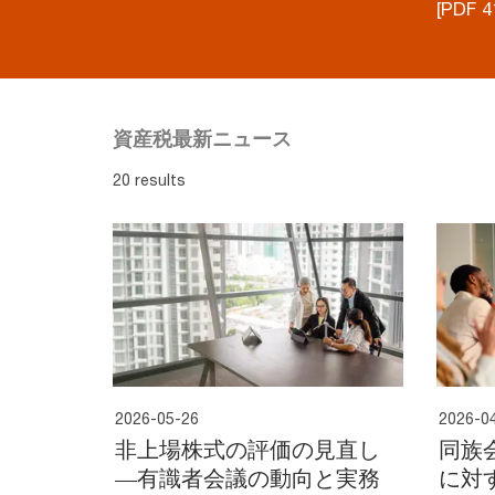
[PDF 4
資産税最新ニュース
20 results
2026-05-26
2026-0
非上場株式の評価の見直し
同族
―有識者会議の動向と実務
に対