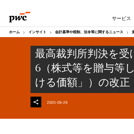
Skip
Skip
to
to
サービス
content
footer
ホーム
インサイト
会計基準や税制、法令等に関するニュース
最高裁判所判決を受け
6（株式等を贈与等
ける価額」）の改正
2020-09-29