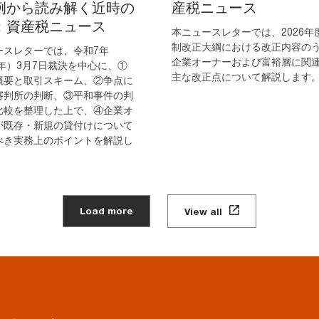
例から読み解く近時の
産税ニュース
：資産税ニュース
本ニュースレターでは、2026年
制改正大綱における改正内容の
ースレターでは、令和7年
企業オーナーおよび富裕層に関
5年）3月7日裁決を中心に、①
主な改正点について解説します
概要と取引スキーム、②争点に
審判所の判断、③平和事件の判
比較を整理した上で、④企業オ
が既存・新規の貸付けについて
べき実務上のポイントを解説し
Load more
View all