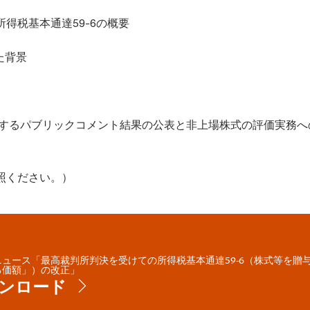
所得税基本通達59-6の概要
た背景
に関するパブリックコメント結果の公表と非上場株式の評価実務へ
照ください。）
ニュース「最高裁判所判決を受けての所得税基本通達59-6（株式等を贈
る価額」）の改正」
ンロード