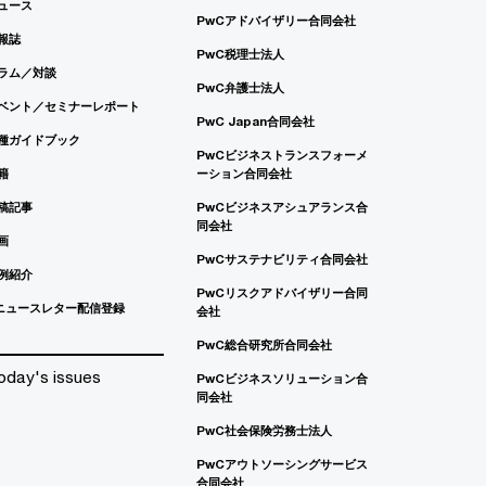
ュース
PwCアドバイザリー合同会社
報誌
PwC税理士法人
ラム／対談
PwC弁護士法人
ベント／セミナーレポート
PwC Japan合同会社
種ガイドブック
PwCビジネストランスフォーメ
籍
ーション合同会社
稿記事
PwCビジネスアシュアランス合
同会社
画
PwCサステナビリティ合同会社
例紹介
PwCリスクアドバイザリー合同
ニュースレター配信登録
会社
PwC総合研究所合同会社
oday's issues
PwCビジネスソリューション合
同会社
PwC社会保険労務士法人
PwCアウトソーシングサービス
合同会社