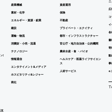
ニ
産業機械
資産運用
広
素材・化学
保険
コ
エネルギー・資源・鉱業
不動産
イ
建設
プライベート・エクイティ
各
運輸・物流
都市・インフラストラクチャー
書
消費財・小売・流通
官公庁・地方自治体・公的機関
寄
テクノロジー
農林水産・食 ・バイオ
イバ
動
情報通信
ヘルスケア・医薬ライフサイエン
ス
事
エンタテイメント&メディア
人材サービス
e
ホスピタリティ&レジャー
商社
T
応支