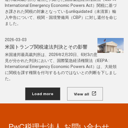
International Emergency Economic Powers Act）関税に基づ
き課された関税の対象となっているunliquidated（未清算）輸
入申告について、税関・国境警備局（CBP）に対し還付を命じ
ました。
2026-03-03
米国トランプ関税違法判決とその影響
米国連邦最高裁判所は、2026年2月20日、6対3の意
見が分かれた判決において、国際緊急経済権限法（IEEPA :
International Emergency Economic Powers Act）は、大統領
に関税を課す権限を付与するものではないとの判断を下しまし
た。
Load more
View all
PwC税理士法人 お問い合わせ