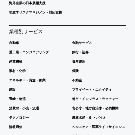
海外企業の日本展開支援
地政学リスクマネジメント対応支援
業種別サービス
自動車
金融サービス
重工業・エンジニアリング
銀行・証券
産業機械
資産運用
素材・化学
保険
エネルギー・資源・鉱業
不動産
建設
プライベート・エクイティ
運輸・物流
都市・インフラストラクチャー
消費財・小売・流通
官公庁・地方自治体・公的機関
テクノロジー
農林水産・食 ・バイオ
情報通信
ヘルスケア・医薬ライフサイエンス