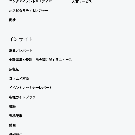
エンタテイメント&メディア
人材サービス
ホスピタリティ&レジャー
商社
インサイト
調査／レポート
会計基準や税制、法令等に関するニュース
広報誌
コラム／対談
イベント／セミナーレポート
各種ガイドブック
書籍
寄稿記事
動画
事例紹介