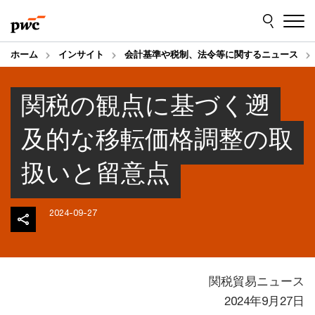
Skip
Skip
to
to
content
footer
ホーム
インサイト
会計基準や税制、法令等に関するニュース
関税の観点に基づく遡
及的な移転価格調整の取
扱いと留意点
2024-09-27
関税貿易ニュース
2024年9月27日