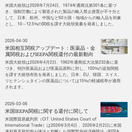
米国大統領は2026年7月24日、1974年通商法第301条に基づ
き、強制労働により製造された製品の輸入禁止措置が不十分と
して、日本、欧州、中国など60カ国・地域からの輸入品を対象
とし、10～12.5%の関税を課す大統領覚書を発表しました。
2026-04-30
米国相互関税アップデート：医薬品・金
属関税およびIEEPA関税還付の最新動向
米国大統領は2026年4月2日、1962年通商拡大法第232条に基
づき、特許医薬品および医薬品原料に対し、100%の追加関税
を課す大統領布告を発表しました。日本、EU、韓国、スイス、
リヒテンシュタインの医薬品については15%の軽減税率が適用
されます。
2026-03-06
米国IEEPA関税に関する還付に関して
米国際貿易裁判所（CIT: United States Court of
International Trade）は2026年3月4日 、2026年2月2日に米国
連邦最高裁判所が違法と判断した国際緊急経済権限法（IEEPA: