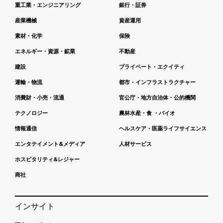
重工業・エンジニアリング
銀行・証券
産業機械
資産運用
素材・化学
保険
エネルギー・資源・鉱業
不動産
建設
プライベート・エクイティ
運輸・物流
都市・インフラストラクチャー
消費財・小売・流通
官公庁・地方自治体・公的機関
テクノロジー
農林水産・食 ・バイオ
情報通信
ヘルスケア・医薬ライフサイエンス
エンタテイメント&メディア
人材サービス
ホスピタリティ&レジャー
商社
インサイト