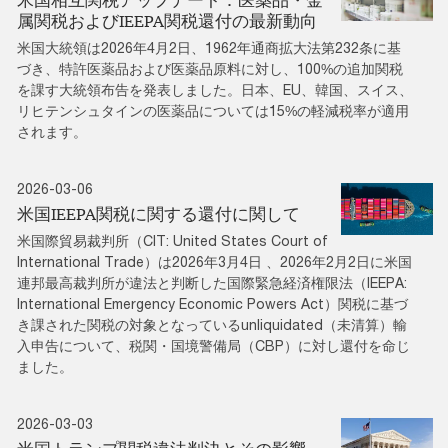
米国相互関税アップデート：医薬品・金
属関税およびIEEPA関税還付の最新動向
米国大統領は2026年4月2日、1962年通商拡大法第232条に基
づき、特許医薬品および医薬品原料に対し、100%の追加関税
を課す大統領布告を発表しました。日本、EU、韓国、スイス、
リヒテンシュタインの医薬品については15%の軽減税率が適用
されます。
2026-03-06
米国IEEPA関税に関する還付に関して
米国際貿易裁判所（CIT: United States Court of
International Trade）は2026年3月4日 、2026年2月2日に米国
連邦最高裁判所が違法と判断した国際緊急経済権限法（IEEPA:
International Emergency Economic Powers Act）関税に基づ
き課された関税の対象となっているunliquidated（未清算）輸
入申告について、税関・国境警備局（CBP）に対し還付を命じ
ました。
2026-03-03