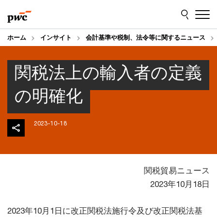
Skip
Skip
to
to
content
footer
ホーム
インサイト
会計基準や税制、法令等に関するニュース
関税法上の輸入者の定義
の明確化
2023-10-18
関税貿易ニュース
2023年10月18日
2023年10月1日に改正関税法施行令及び改正関税法基