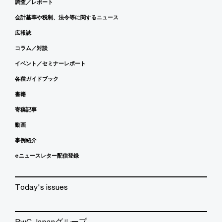
調査／レポート
会計基準や税制、法令等に関するニュース
広報誌
コラム／対談
イベント／セミナーレポート
各種ガイドブック
書籍
寄稿記事
動画
事例紹介
eニュースレター配信登録
Today's issues
PwC Japanグループ