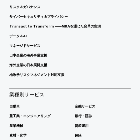
リスク＆ガバナンス
サイバーセキュリティ＆プライバシー
Transact to Transform ――M&Aを通じた変革の実現
データ＆AI
マネージドサービス
日本企業の海外事業支援
海外企業の日本展開支援
地政学リスクマネジメント対応支援
業種別サービス
自動車
金融サービス
重工業・エンジニアリング
銀行・証券
産業機械
資産運用
素材・化学
保険