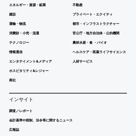
エネルギー・資源・鉱業
不動産
建設
プライベート・エクイティ
運輸・物流
都市・インフラストラクチャー
消費財・小売・流通
官公庁・地方自治体・公的機関
テクノロジー
農林水産・食 ・バイオ
情報通信
ヘルスケア・医薬ライフサイエンス
エンタテイメント&メディア
人材サービス
ホスピタリティ&レジャー
商社
インサイト
調査／レポート
会計基準や税制、法令等に関するニュース
広報誌