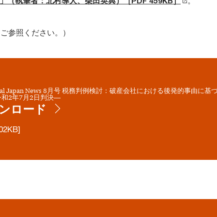
～」（執筆者：北村導人、柴田英典）［PDF 459KB］
。
をご参照ください。）
Legal Japan News 8月号 税務判例検討：破産会社における後発的事由
和2年7月2日判決―
ンロード
02KB]