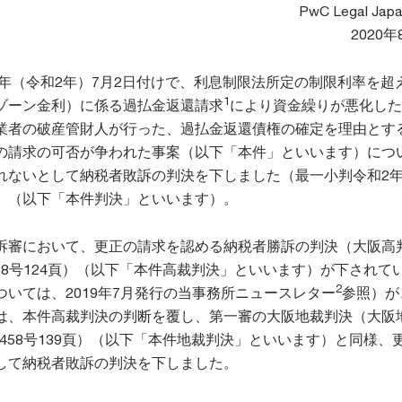
PwC Legal Jap
2020年
0年（令和2年）7月2日付けで、利息制限法所定の制限利率を超
1
ゾーン金利）に係る過払金返還請求
により資金繰りが悪化した
業者の破産管財人が行った、過払金返還債権の確定を理由とす
の請求の可否が争われた事案（以下「本件」といいます）につ
れないとして納税者敗訴の判決を下しました（最一小判令和2年
）（以下「本件判決」といいます）。
訴審において、更正の請求を認める納税者勝訴の判決（大阪高
1458号124頁）（以下「本件高裁判決」といいます）が下されて
2
いては、2019年7月発行の当事務所ニュースレター
参照）が
は、本件高裁判決の判断を覆し、第一審の大阪地裁判決（大阪
タ1458号139頁）（以下「本件地裁判決」といいます）と同様、
して納税者敗訴の判決を下しました。