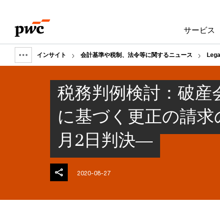
Skip
Skip
to
to
サービス
content
footer
インサイト
会計基準や税制、法令等に関するニュース
Leg
Show
full
税務判例検討：破産
breadcrumb
に基づく更正の請求
月2日判決―
2020-08-27