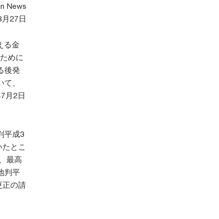
an News
8月27日
える金
ために
る後発
いて、
7月2日
判平成3
いたとこ
、最高
地判平
更正の請