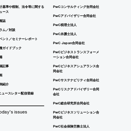
計基準や税制、法令等に関する
PwCコンサルティング合同会社
ュース
PwCアドバイザリー合同会社
報誌
PwC税理士法人
ラム／対談
PwC弁護士法人
ベント／セミナーレポート
PwC Japan合同会社
種ガイドブック
PwCビジネストランスフォーメ
籍
ーション合同会社
稿記事
PwCビジネスアシュアランス合
同会社
画
PwCサステナビリティ合同会社
例紹介
PwCリスクアドバイザリー合同
ニュースレター配信登録
会社
PwC総合研究所合同会社
oday's issues
PwCビジネスソリューション合
同会社
PwC社会保険労務士法人