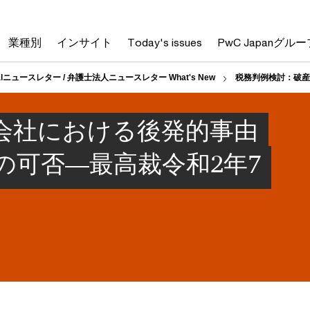
業種別
インサイト
Today's issues
PwC Japanグルー
alニュースレター / 弁護士法人ニュースレター What's New
税務判例検討：破産
会社における後発的事由
の可否―最高裁令和2年7