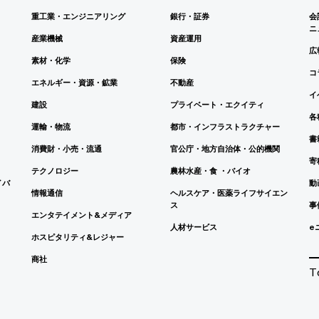
重工業・エンジニアリング
銀行・証券
会
ニ
産業機械
資産運用
広
素材・化学
保険
コ
エネルギー・資源・鉱業
不動産
イ
建設
プライベート・エクイティ
各
運輸・物流
都市・インフラストラクチャー
書
消費財・小売・流通
官公庁・地方自治体・公的機関
寄
テクノロジー
農林水産・食 ・バイオ
イバ
動
情報通信
ヘルスケア・医薬ライフサイエン
ス
事
エンタテイメント&メディア
人材サービス
e
ホスピタリティ&レジャー
商社
T