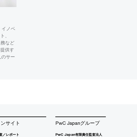
、イノベ
ント、
法務など
を提供す
人のサー
インサイト
PwC Japanグループ
査／レポート
PwC Japan有限責任監査法人