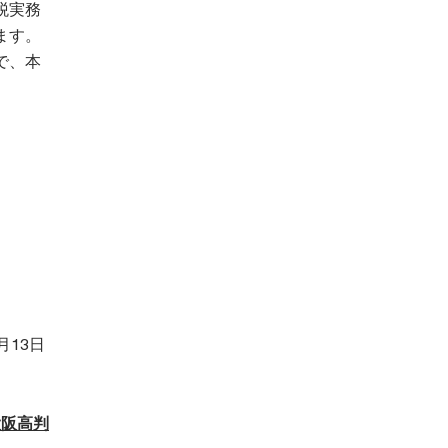
税実務
ます。
で、本
13日
大阪高判