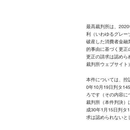
最高裁判所は、202
利（いわゆるグレー
破産した消費者金融
的事由に基づく更正
更正の請求は認めら
裁判所ウェブサイト
本件については、控
0年10月19日判タ
ろです（その内容につ
裁判所（本件判決）
成30年1月15日判
求は認められないと