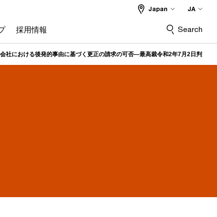
Japan
JA
Search
プ
採用情報
会社における後発的事由に基づく更正の請求の可否―最高裁令和2年7月2日判決―