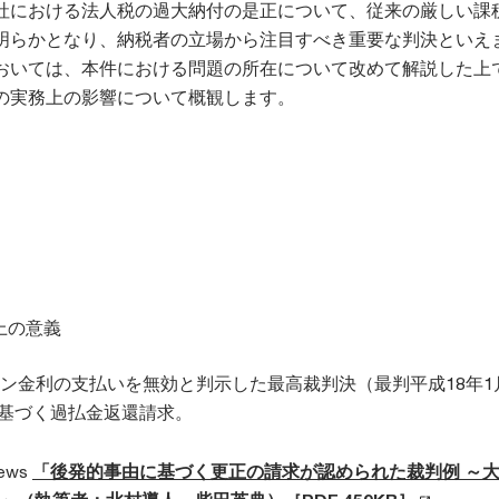
社における法人税の過大納付の是正について、従来の厳しい課
明らかとなり、納税者の立場から注目すべき重要な判決といえ
おいては、本件における問題の所在について改めて解説した上
の実務上の影響について概観します。
上の意義
ン金利の支払いを無効と判示した最高裁判決（最判平成18年1月
に基づく過払金返還請求。
News
「後発的事由に基づく更正の請求が認められた裁判例 ～