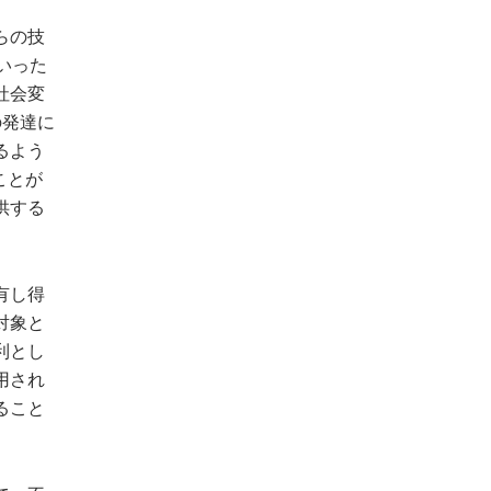
らの技
といった
社会変
の発達に
るよう
ことが
供する
有し得
対象と
利とし
用され
ること