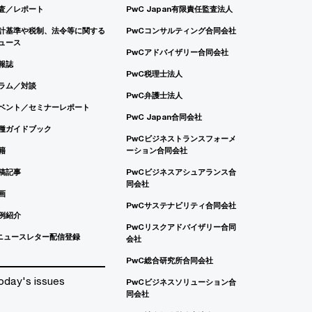
査／レポート
PwC Japan有限責任監査法人
計基準や税制、法令等に関する
PwCコンサルティング合同会社
ュース
PwCアドバイザリー合同会社
報誌
PwC税理士法人
ラム／対談
PwC弁護士法人
ベント／セミナーレポート
PwC Japan合同会社
種ガイドブック
PwCビジネストランスフォーメ
籍
ーション合同会社
稿記事
PwCビジネスアシュアランス合
同会社
画
PwCサステナビリティ合同会社
例紹介
PwCリスクアドバイザリー合同
ニュースレター配信登録
会社
PwC総合研究所合同会社
oday's issues
PwCビジネスソリューション合
同会社