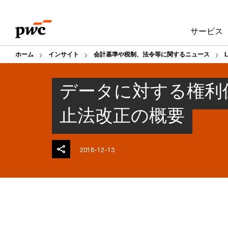
Skip
Skip
to
to
サービス
content
footer
ホーム
インサイト
会計基準や税制、法令等に関するニュース
データに対する権利
止法改正の概要
2018-12-13