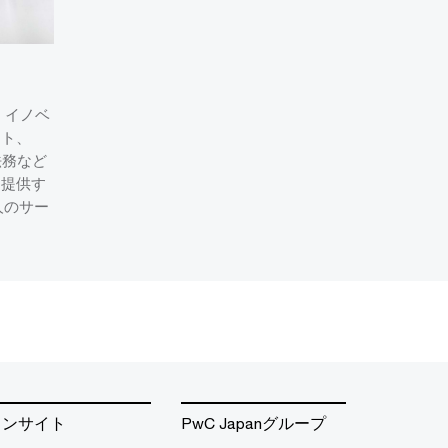
、イノベ
ント、
法務など
を提供す
人のサー
インサイト
PwC Japanグループ