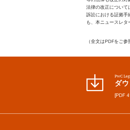
法律の改正について
訴訟における証拠手
も、本ニュースレタ
（全文はPDFをご参
PwC L
ダウ
[PDF 4