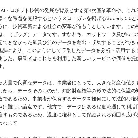
、AI・ロボット技術の発展を背景とする第4次産業革命や、これ
々な課題を克服するというスローガンを掲げるSociety 5.0
うに、技術革新による社会の変革が進もうとしています。この
は、（ビッグ）データです。すなわち、ネットワーク及びIoT
定できなかった量及び質のデータを創出・収集することができ
の進歩により、このようにして収集したデータを分析・活用する
ました。事業者はこれらを利用した新しいサービスや価値を提
す。
た大量で良質なデータは、事業者にとって、大きな財産価値を
ながら、データそのものが、知的財産権等の形で法的に保護の
合であるため、事業者が保有するデータを如何にして法的な権
点は難しい論点です。他方で、データはある程度流通して利活
増すものであるため、過度に権利として保護される範囲を広げ
われます。