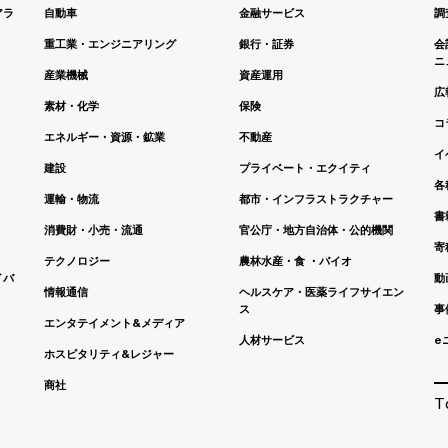
アラ
自動車
金融サービス
調
重工業・エンジニアリング
銀行・証券
会
ニ
産業機械
資産運用
広
素材・化学
保険
コ
エネルギー・資源・鉱業
不動産
イ
建設
プライベート・エクイティ
各
運輸・物流
都市・インフラストラクチャー
書
消費財・小売・流通
官公庁・地方自治体・公的機関
寄
テクノロジー
農林水産・食 ・バイオ
イバ
動
情報通信
ヘルスケア・医薬ライフサイエン
ス
事
エンタテイメント&メディア
人材サービス
e
ホスピタリティ&レジャー
商社
T