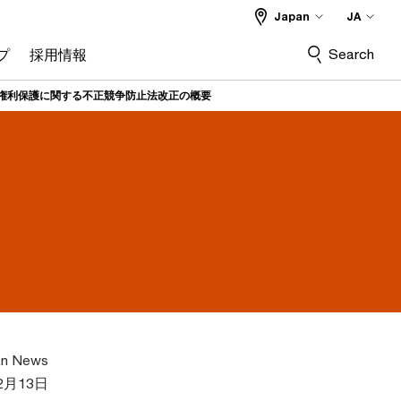
Japan
JA
Search
プ
採用情報
権利保護に関する不正競争防止法改正の概要
an News
2月13日