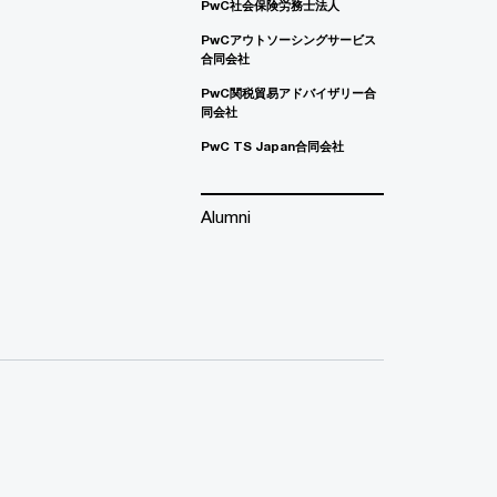
PwC社会保険労務士法人
PwCアウトソーシングサービス
合同会社
PwC関税貿易アドバイザリー合
同会社
PwC TS Japan合同会社
Alumni