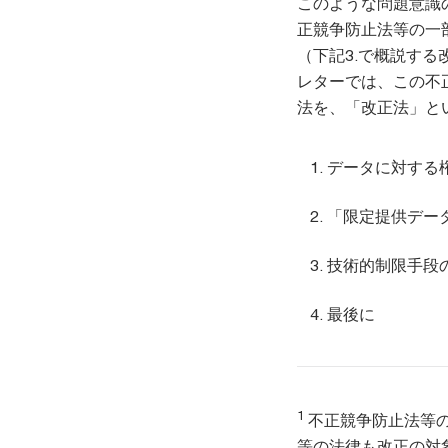
このような問題意識
正競争防止法等の一
（下記3.で概説する
レターでは、この不
法を、「改正法」と
データに対する
「限定提供デー
技術的制限手段
最後に
1
不正競争防止法等
等の法律も改正の対