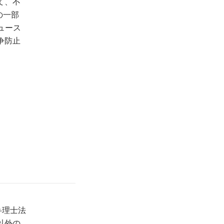
て、不
の一部
ュース
争防止
弁理士法
以外の