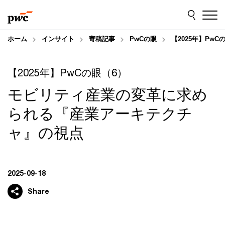
Skip
Skip
to
to
content
footer
ホーム
インサイト
寄稿記事
PwCの眼
【2025年】P
【2025年】PwCの眼（6）
モビリティ産業の変革に求め
られる『産業アーキテクチ
ャ』の視点
2025-09-18
Share