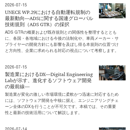
2026-07-15
UNECE WP.29における自動運転規制の
最新動向―ADSに関する国連グローバル
技術規則（ADS GTR）の採択
ADS GTRの概要および既存規則との関係性を整理するととも
に、各国・各地域における今後の法制化や、車両メーカー・サ
プライヤーの開発方針にも影響を及ぼし得る本規則の位置づけ
と方向性、企業に求められる対応の視点について考察します。
2026-07-15
製造業におけるDX―Digital Engineering
Labが示す、進化するソフトウェア開発
の最前線―
製造業が変化の激しい市場環境に柔軟かつ迅速に対応するため
には、ソフトウェア開発を中核に据え、エンジニアリングチェ
ーン全体のDXを行うことが不可欠です。本稿では、その重要
性と最新の技術活用について解説します。
2026-07-14