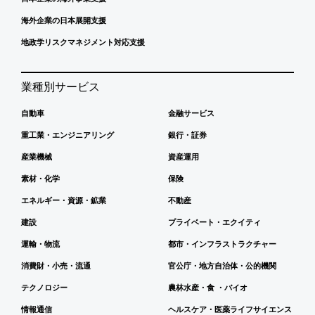
海外企業の日本展開支援
地政学リスクマネジメント対応支援
業種別サービス
自動車
金融サービス
重工業・エンジニアリング
銀行・証券
産業機械
資産運用
素材・化学
保険
エネルギー・資源・鉱業
不動産
建設
プライベート・エクイティ
運輸・物流
都市・インフラストラクチャー
消費財・小売・流通
官公庁・地方自治体・公的機関
テクノロジー
農林水産・食 ・バイオ
情報通信
ヘルスケア・医薬ライフサイエンス