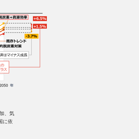
加、気
国に依