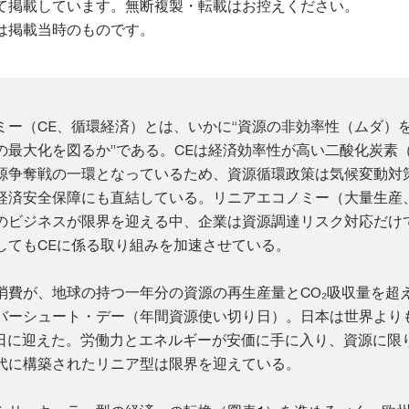
て掲載しています。無断複製・転載はお控えください。
は掲載当時のものです。
ミー（CE、循環経済）とは、いかに“資源の非効率性（ムダ）
最大化を図るか”である。CEは経済効率性が高い二酸化炭素（
源争奪戦の一環となっているため、資源循環政策は気候変動対
経済安全保障にも直結している。リニアエコノミー（大量生産
のビジネスが限界を迎える中、企業は資源調達リスク対応だけ
してもCEに係る取り組みを加速させている。
消費が、地球の持つ一年分の資源の再生産量とCO₂吸収量を超
バーシュート・デー（年間資源使い切り日）。日本は世界より
16日に迎えた。労働力とエネルギーが安価に手に入り、資源に限
代に構築されたリニア型は限界を迎えている。