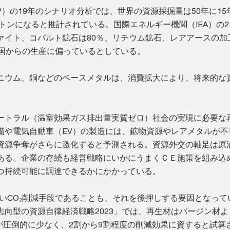
P）の19年のシナリオ分析では、世界の資源採掘量は50年に15
億トンになると推計されている。国際エネルギー機関（IEA）の2
ァイト、コバルト鉱石は80％、リチウム鉱石、レアアースの加
3国からの生産に偏っているとしている。
ニウム、銅などのベースメタルは、消費拡大により、将来的な
ートラル（温室効果ガス排出量実質ゼロ）社会の実現に必要な
備や電気自動車（EV）の製造には、鉱物資源やレアメタルが不
資源争奪がさらに激化すると予測される。資源外交の軸足は原
ある。企業の存続も経営戦略にいかにうまくＣＥ施策を組み込
つ持続可能に調達できるかにかかっている。
高いCO₂削減手段であることも、それを後押しする要因となって
志向型の資源自律経済戦略2023」では、再生材はバージン材よ
量が圧倒的に少なく、2割から9割程度の削減効果に資すると試算