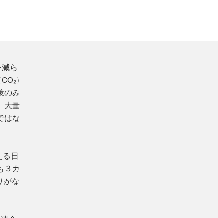
を減ら
CO₂）
策のみ
、大量
ではな
える日
も３カ
りがな