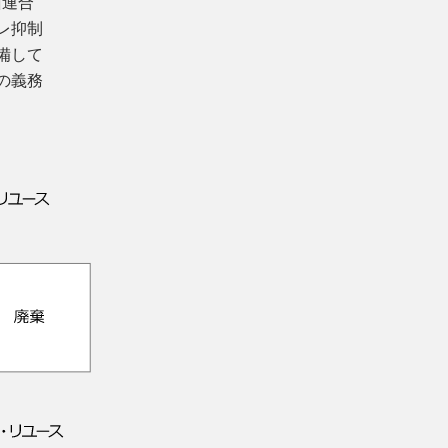
州連合
レ抑制
備して
の義務