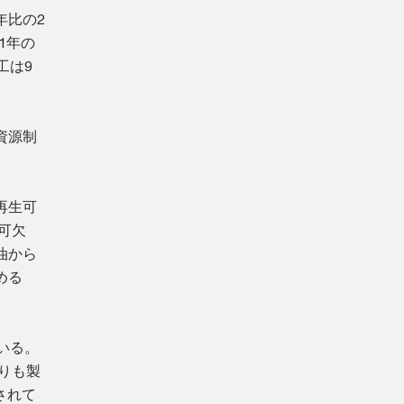
年比の2
1年の
工は9
資源制
再生可
可欠
油から
める
いる。
りも製
されて