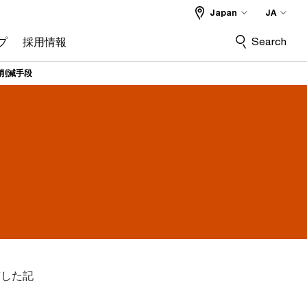
Japan
JA
Search
プ
採用情報
₂削減手段
稿した記