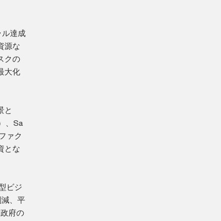
ラル達成
資源な
スクの
最大化
景と
）、Sa
ファク
資とな
型ビジ
削減、平
、政府の