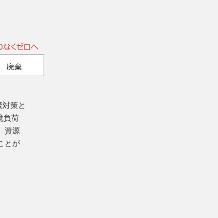
素対策と
境負荷
、資源
ことが