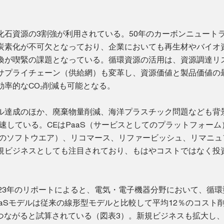
化石資源の3割強が利用されている。50年のカーボンニュート
炭素化が不可欠となっており、企業においても再生材やバイオ
換が喫緊の課題となっている。循環資源の活用は、資源調達リ
サプライチェーン（供給網）も変革し、資源価値と製品価値の
効率的なCO₂削減も可能となる。
ル達成のほか、廃棄物量削減、海洋プラスチック問題なども背
速している。CEはPaaS（サービスとしてのプラットフォーム
てのソフトウエア）、リコマース、リファービッシュ、リマニュ
規ビジネスとしても注目されており、もはやコストではなく投
の23年のリポートによると、電気・電子機器分野において、循環
aaSモデルは従来の線形型モデルと比較して平均12％のコスト
につながると試算されている（図表3）。新規ビジネスも拡大し