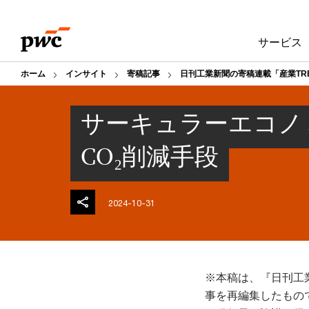
Skip
Skip
to
to
サービス
content
footer
ホーム
インサイト
寄稿記事
日刊工業新聞の寄稿連載「産業TR
サーキュラーエコノ
CO₂削減手段
2024-10-31
※本稿は、『日刊工業
事を再編集したもの