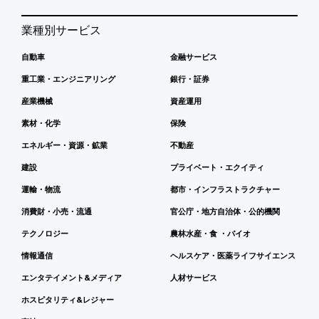
業種別サービス
自動車
金融サービス
重工業・エンジニアリング
銀行・証券
産業機械
資産運用
素材・化学
保険
エネルギー・資源・鉱業
不動産
建設
プライベート・エクイティ
運輸・物流
都市・インフラストラクチャー
消費財・小売・流通
官公庁・地方自治体・公的機関
テクノロジー
農林水産・食 ・バイオ
情報通信
ヘルスケア・医薬ライフサイエンス
エンタテイメント&メディア
人材サービス
ホスピタリティ&レジャー