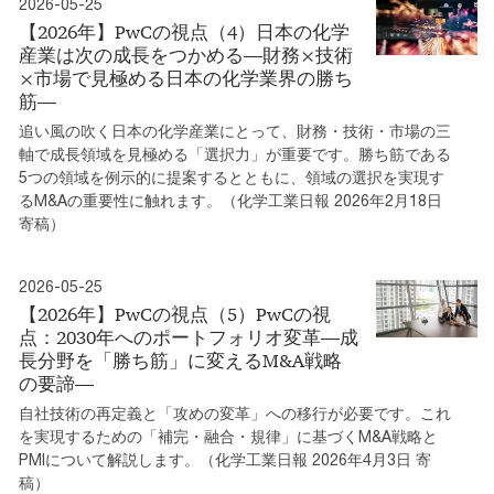
2026-05-25
【2026年】PwCの視点（4）日本の化学
産業は次の成長をつかめる―財務×技術
×市場で見極める日本の化学業界の勝ち
筋―
追い風の吹く日本の化学産業にとって、財務・技術・市場の三
軸で成長領域を見極める「選択力」が重要です。勝ち筋である
5つの領域を例示的に提案するとともに、領域の選択を実現す
るM&Aの重要性に触れます。（化学工業日報 2026年2月18日
寄稿）
2026-05-25
【2026年】PwCの視点（5）PwCの視
点：2030年へのポートフォリオ変革―成
長分野を「勝ち筋」に変えるM&A戦略
の要諦―
自社技術の再定義と「攻めの変革」への移行が必要です。これ
を実現するための「補完・融合・規律」に基づくM&A戦略と
PMIについて解説します。（化学工業日報 2026年4月3日 寄
稿）