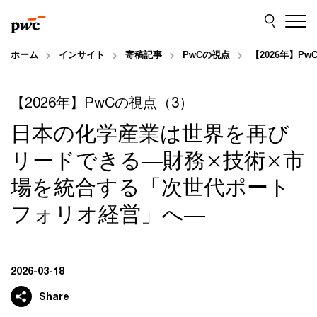
Skip
Skip
to
to
content
footer
ホーム
インサイト
寄稿記事
PwCの視点
【2026年】
【2026年】PwCの視点（3）
日本の化学産業は世界を再び
リードできる―財務×技術×市
場を統合する「次世代ポート
フォリオ経営」へ―
2026-03-18
Share