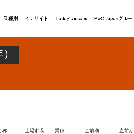
業種別
インサイト
Today's issues
PwC Japanグルー
）
年）
点
名称
上場市場
業種
直前期
直前期