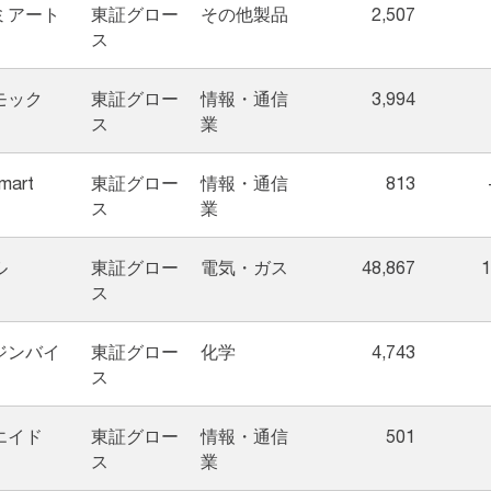
ミアート
東証グロー
その他製品
2,507
ス
モック
東証グロー
情報・通信
3,994
ス
業
Smart
東証グロー
情報・通信
813
ス
業
ル
東証グロー
電気・ガス
48,867
1
ス
ジンバイ
東証グロー
化学
4,743
ス
エイド
東証グロー
情報・通信
501
ス
業