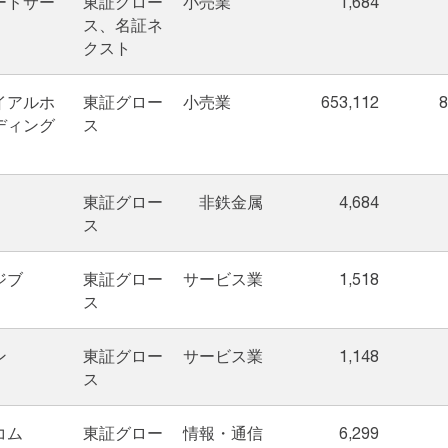
ードサー
東証グロー
小売業
1,684
ス、名証ネ
クスト
イアルホ
東証グロー
小売業
653,112
8
ディング
ス
東証グロー
非鉄金属
4,684
ス
ジブ
東証グロー
サービス業
1,518
ス
ン
東証グロー
サービス業
1,148
ス
コム
東証グロー
情報・通信
6,299