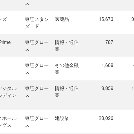
ス
ンズ
東証スタン
医薬品
15,673
3
ダード
Prime
東証グロー
情報・通信
787
ス
業
東証グロー
その他金融
1,608
ス
業
デジタル
東証グロー
情報・通信
8,859
1
ルディン
ス
業
スホール
東証グロー
建設業
28,026
ングス
ス