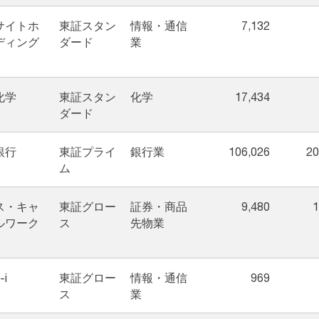
サイトホ
東証スタン
情報・通信
7,132
ディング
ダード
業
化学
東証スタン
化学
17,434
ダード
銀行
東証プライ
銀行業
106,026
20
ム
ス・キャ
東証グロー
証券・商品
9,480
1
ルワーク
ス
先物業
-i
東証グロー
情報・通信
969
ス
業