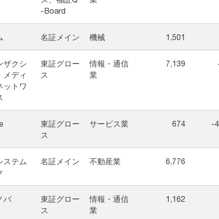
-Board
ム
名証メイン
機械
1,501
ンザクシ
東証グロー
情報・通信
7,139
・メディ
ス
業
ネットワ
ス
e
東証グロー
サービス業
674
-4
ス
システム
名証メイン
不動産業
6,776
ク
ノバ
東証グロー
情報・通信
1,162
ス
業