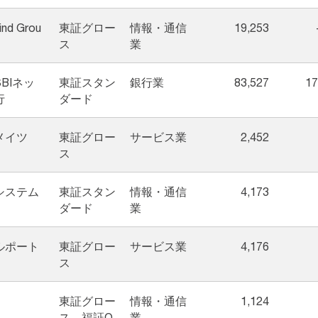
ind Grou
東証グロー
情報・通信
19,253
ス
業
BIネッ
東証スタン
銀行業
83,527
17
行
ダード
メイツ
東証グロー
サービス業
2,452
ス
システム
東証スタン
情報・通信
4,173
ダード
業
ルポート
東証グロー
サービス業
4,176
ス
東証グロー
情報・通信
1,124
ス、福証Q
業