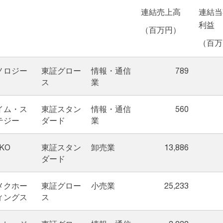
連結売上高
連結当
利益
（百万円）
（百万
ノロジー
東証グロー
情報・通信
789
ス
業
イム・ス
東証スタン
情報・通信
560
テジー
ダード
業
NKO
東証スタン
卸売業
13,886
ダード
メクホー
東証グロー
小売業
25,233
ィングス
ス