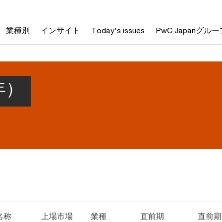
業種別
インサイト
Today's issues
PwC Japanグルー
）
年）
点
名称
上場市場
業種
直前期
直前期