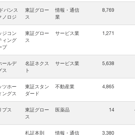
アドバンス
東証グロー
情報・通信
8,769
クノロジ
ス
業
ッジコン
東証グロー
サービス業
1,271
ティング
ス
ープ
Sホールデ
名証ネクス
サービス業
5,638
グス
ト
ッツホー
東証スタン
不動産業
4,865
ィングス
ダード
リプス
東証グロー
医薬品
14
ス
札証本則
情報・通信
3,380