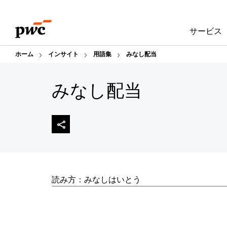
Skip
Skip
to
to
サービス
content
footer
ホーム
インサイト
用語集
みなし配当
みなし配当
読み方：みなしはいとう