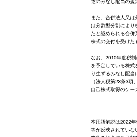
述のみなし配当の規
また、合併法人又は
は分割型分割により
たと認められる合併
株式の交付を受けた
なお、2010年度
を予定している株式
り生ずるみなし配当
（法人税第23条3項
自己株式取得のケー
本用語解説は2022
等が反映されていな