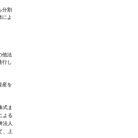
ち分割
散によ
）
の他法
発行し
資産を
株式ま
による
併法人
て、上