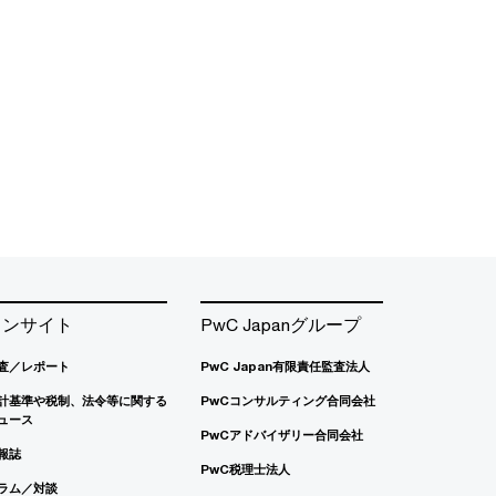
インサイト
PwC Japanグループ
査／レポート
PwC Japan有限責任監査法人
計基準や税制、法令等に関する
PwCコンサルティング合同会社
ュース
PwCアドバイザリー合同会社
報誌
PwC税理士法人
ラム／対談