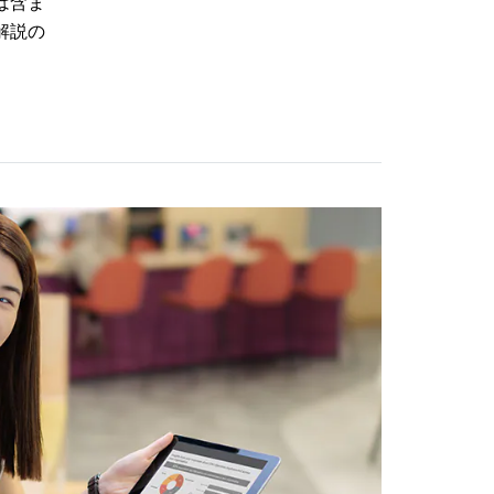
は含ま
解説の