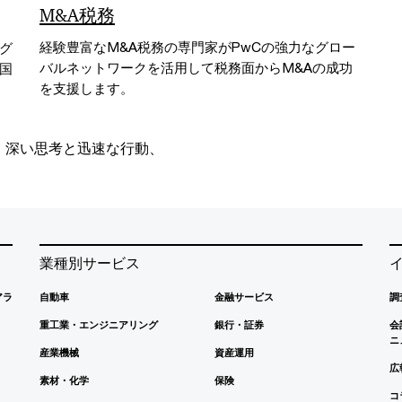
M&A税務
経験豊富なM&A税務の専門家がPwCの強力なグロー
グ
バルネットワークを活用して税務面からM&Aの成功
国
を支援します。
、深い思考と迅速な行動、
業種別サービス
アラ
自動車
金融サービス
調
重工業・エンジニアリング
銀行・証券
会
ニ
産業機械
資産運用
広
素材・化学
保険
コ