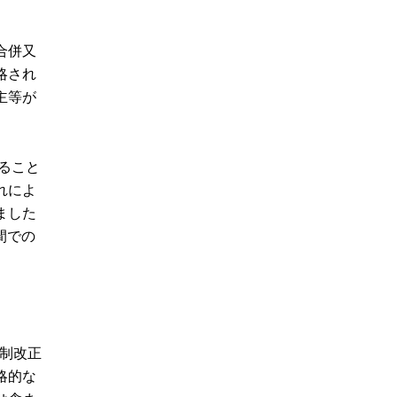
合併又
略され
主等が
。
ること
れによ
ました
間での
税制改正
略的な