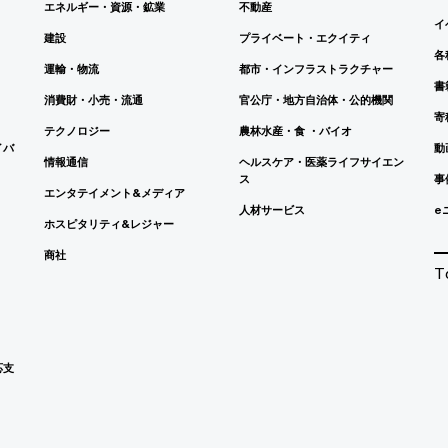
エネルギー・資源・鉱業
不動産
イ
建設
プライベート・エクイティ
各
運輸・物流
都市・インフラストラクチャー
書
消費財・小売・流通
官公庁・地方自治体・公的機関
寄
テクノロジー
農林水産・食 ・バイオ
イバ
動
情報通信
ヘルスケア・医薬ライフサイエン
ス
事
エンタテイメント&メディア
人材サービス
e
ホスピタリティ&レジャー
商社
T
応支