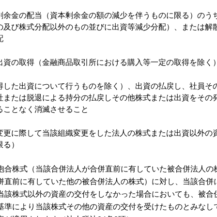
剰余金の配当（資本剰余金の額の減少を伴うものに限る）のう
の及び株式分配以外のもの並びに出資等減少分配）、または解
配
出資の取得（金融商品取引所における購入等一定の取得を除く
得した出資について行うものを除く）、出資の払戻し、社員そ
社または脱退による持分の払戻しその他株式または出資をその
ることなく消滅させること
変更に際して当該組織変更をした法人の株式または出資以外の
限る）
抱合株式（当該合併法人が合併直前に有していた被合併法人の
併直前に有していた他の被合併法人の株式）に対し、当該合併
当該株式以外の資産の交付をしなかった場合においても、被合
基準により当該株式その他の資産の交付を受けたものとみなし