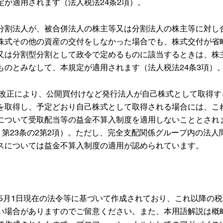
定が適用されます（法人税法24条2項）。
分割法人が、被合併法人の株主等又は分割法人の株主等に対し
株式その他の資産の交付をしなかった場合でも、株式交付が省
又は分割型分割として政令で定めるものに該当するときは、株
ものとみなして、本規定が適用されます（法人税法24条3項）
税制改正により、公開買付けなど発行法人が自己株式として取得す
を取得し、予定どおり自己株式として取得される場合には、こ
について受取配当等の益金不算入制度を適用しないこととされ
、第23条の2第2項）。ただし、完全支配関係グループ内の法人
スについては益金不算入制度の適用が認められています。
年5月1日現在の法令等に基づいて作成されており、これ以降の
い場合がありますのでご留意ください。また、本用語解説は概