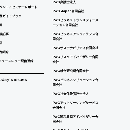
PwC弁護士法人
ベント／セミナーレポート
PwC Japan合同会社
種ガイドブック
PwCビジネストランスフォーメ
籍
ーション合同会社
稿記事
PwCビジネスアシュアランス合
同会社
画
PwCサステナビリティ合同会社
例紹介
PwCリスクアドバイザリー合同
ニュースレター配信登録
会社
PwC総合研究所合同会社
oday's issues
PwCビジネスソリューション合
同会社
PwC社会保険労務士法人
PwCアウトソーシングサービス
合同会社
PwC関税貿易アドバイザリー合
同会社