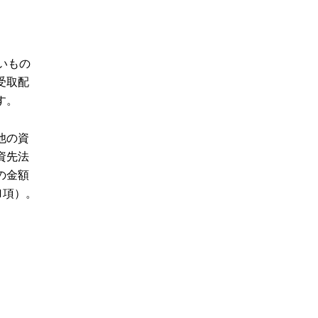
いもの
受取配
す。
他の資
資先法
の金額
1項）。