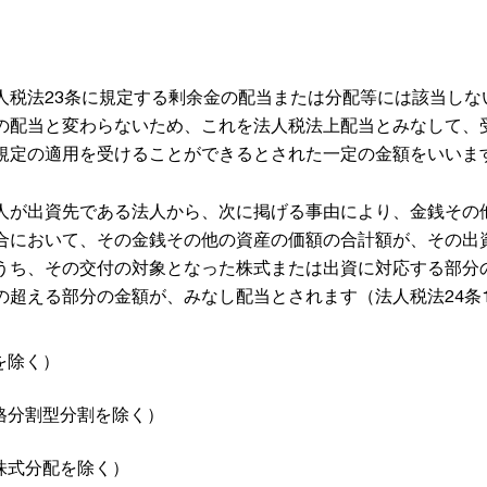
人税法23条に規定する剰余金の配当または分配等には該当しな
の配当と変わらないため、これを法人税法上配当とみなして、
規定の適用を受けることができるとされた一定の金額をいいま
人が出資先である法人から、次に掲げる事由により、金銭その
合において、その金銭その他の資産の価額の合計額が、その出
うち、その交付の対象となった株式または出資に対応する部分
の超える部分の金額が、みなし配当とされます（法人税法24条
を除く）
格分割型分割を除く）
株式分配を除く）