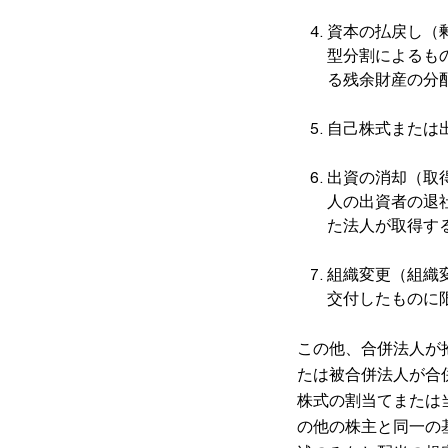
資本の払戻し（
型分割によるも
る残余財産の分
自己株式または
出資の消却（取
人の出資者の退
た法人が取得す
組織変更（組織
交付したものに
この他、合併法人が
たは被合併法人が合
株式の割当てまたは
の他の株主と同一の