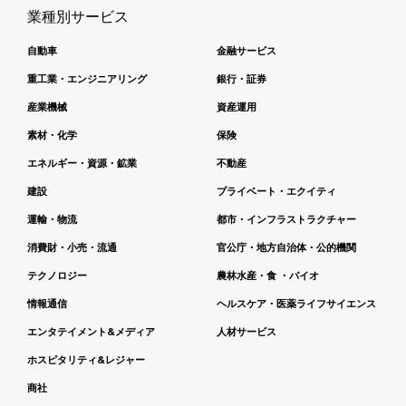
業種別サービス
自動車
金融サービス
重工業・エンジニアリング
銀行・証券
産業機械
資産運用
素材・化学
保険
エネルギー・資源・鉱業
不動産
建設
プライベート・エクイティ
運輸・物流
都市・インフラストラクチャー
消費財・小売・流通
官公庁・地方自治体・公的機関
テクノロジー
農林水産・食 ・バイオ
情報通信
ヘルスケア・医薬ライフサイエンス
エンタテイメント&メディア
人材サービス
ホスピタリティ&レジャー
商社