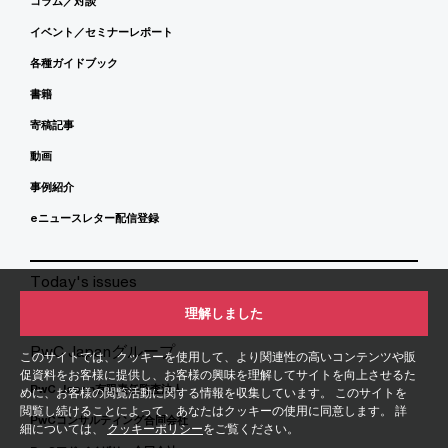
コラム／対談
イベント／セミナーレポート
各種ガイドブック
書籍
寄稿記事
動画
事例紹介
eニュースレター配信登録
Today's issues
理解しました
PwC Japanグループ
このサイトでは、クッキーを使用して、より関連性の高いコンテンツや販
促資料をお客様に提供し、お客様の興味を理解してサイトを向上させるた
PwC Japan有限責任監査法人
めに、お客様の閲覧活動に関する情報を収集しています。 このサイトを
閲覧し続けることによって、あなたはクッキーの使用に同意します。 詳
PwCコンサルティング合同会社
細については、
クッキーポリシー
をご覧ください。