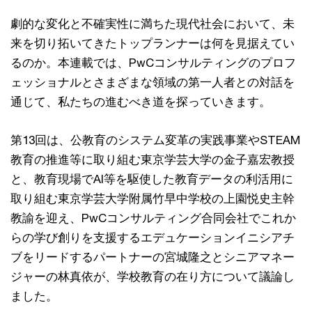
劇的な変化と不確実性に満ちた現代社会において、未
来を切り拓いてきたトップランナーは何を見据えてい
るのか。本連載では、PwCコンサルティングのプロフ
ェッショナルとさまざまな領域の第一人者との対話を
通じて、私たちの進むべき道を探っていきます。
第13回は、公教育のシステム変革の実践事業やSTEAM
教育の推進等に取り組む東京学芸大学の金子嘉宏教授
と、教育現場でAI等を駆使した教育データの利活用に
取り組む東京学芸大学附属竹早中学校の上園悦史主幹
教諭を迎え、PwCコンサルティング合同会社でこれか
らの学び創りを支援するエデュケーションイニシアチ
ブをリードするパートナーの宮城隆之とシニアマネー
ジャーの林真依が、学校教育の在り方について議論し
ました。