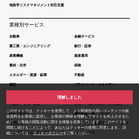
地政学リスクマネジメント対応支援
業種別サービス
自動車
金融サービス
重工業・エンジニアリング
銀行・証券
産業機械
資産運用
素材・化学
保険
エネルギー・資源・鉱業
不動産
建設
プライベート・エクイティ
運輸・物流
都市・インフラストラクチャー
理解しました
消費財・小売・流通
官公庁・地方自治体・公的機関
このサイトでは、クッキーを使用して、より関連性の高いコンテンツや販
テクノロジー
農林水産・食 ・バイオ
促資料をお客様に提供し、お客様の興味を理解してサイトを向上させるた
めに、お客様の閲覧活動に関する情報を収集しています。 このサイトを
情報通信
ヘルスケア・医薬ライフサイエンス
閲覧し続けることによって、あなたはクッキーの使用に同意します。 詳
エンタテイメント&メディア
人材サービス
細については、
クッキーポリシー
をご覧ください。