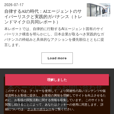
2026-07-17
自律するAIの時代：AIエージェントのサ
イバーリスクと実践的ガバナンス（トレ
ンドマイクロ共同レポート）
本レポートでは、自律的に行動するAIエージェント固有のサイ
バーリスク構造を明らかにし、日本企業が取るべき実践的なガ
バナンスの枠組みと具体的なアクションを優先順位とともに提
言します。
Load more
理解しました
本ページに関するお問い合わせ
このサイトでは、クッキーを使用して、より関連性の高いコンテンツや販
促資料をお客様に提供し、お客様の興味を理解してサイトを向上させるた
めに、お客様の閲覧活動に関する情報を収集しています。 このサイトを
フォーム
閲覧し続けることによって、あなたはクッキーの使用に同意します。 詳
細については、
クッキーポリシー
をご覧ください。