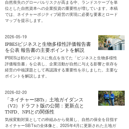
自然喪失のグローバルリスクが高まる中、ランドスケープを単
位とした自然資本への企業投資の重要性が増しています。本稿
では、ネイチャーポジティブ経営の実現に必要な要素とロード
マップを提示します。
2026-05-19
IPBESビジネスと生物多様性評価報告書
を公表 報告書の主要ポイントを解説
IPBESは初のビジネスに焦点を当てた「ビジネスと生物多様性
評価報告書」を公表し、企業活動が自然に与える影響と依存を
経営の中核課題として再認識する重要性を示しました。主要な
ポイントを解説します。
2026-02-20
「ネイチャーSBTs」土地ガイダンス
（V2）ドラフト版の公開：更新点と
TNFD、NPIとの関係性
気候変動対策としての枠組みから発展し、自然の保全を目指す
ネイチャーSBTsの全体像と、2025年4月に更新された土地ガ