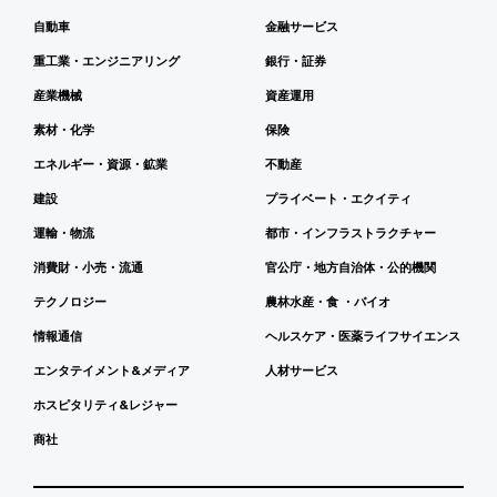
自動車
金融サービス
重工業・エンジニアリング
銀行・証券
産業機械
資産運用
素材・化学
保険
エネルギー・資源・鉱業
不動産
建設
プライベート・エクイティ
運輸・物流
都市・インフラストラクチャー
消費財・小売・流通
官公庁・地方自治体・公的機関
テクノロジー
農林水産・食 ・バイオ
情報通信
ヘルスケア・医薬ライフサイエンス
エンタテイメント&メディア
人材サービス
ホスピタリティ&レジャー
商社