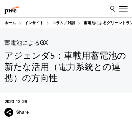
Skip
Skip
to
to
content
footer
ホーム
インサイト
コラム／対談
蓄電池によるグリーントラン
蓄電池によるGX
アジェンダ5：車載用蓄電池の
新たな活用（電力系統との連
携）の方向性
2023-12-26
Share