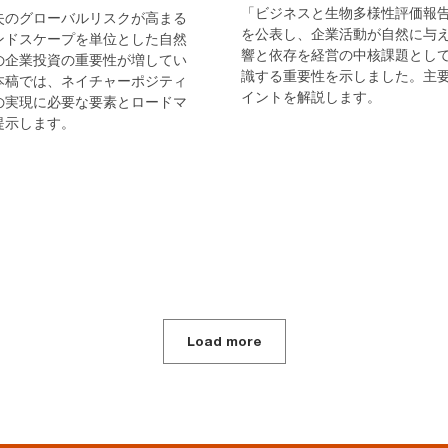
「ビジネスと生物多様性評価報
失のグローバルリスクが高まる
を公表し、企業活動が自然に与
ンドスケープを単位とした自然
響と依存を経営の中核課題とし
の企業投資の重要性が増してい
識する重要性を示しました。主
本稿では、ネイチャーポジティ
イントを解説します。
の実現に必要な要素とロードマ
提示します。
Load more