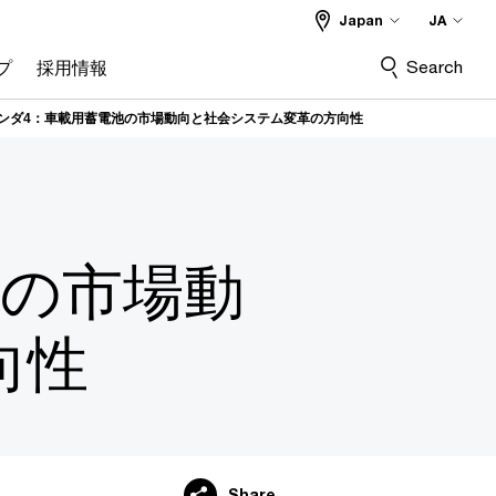
Japan
JA
Search
プ
採用情報
ンダ4：車載用蓄電池の市場動向と社会システム変革の方向性
池の市場動
向性
Share