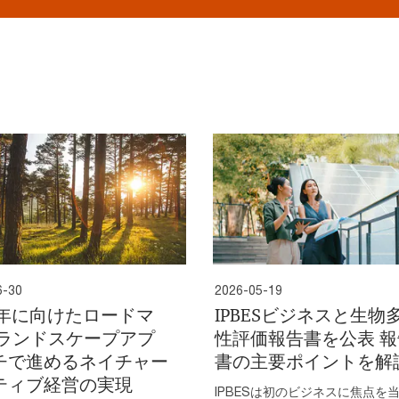
6-30
2026-05-19
30年に向けたロードマ
IPBESビジネスと生物
 ランドスケープアプ
性評価報告書を公表 報
チで進めるネイチャー
書の主要ポイントを解
ティブ経営の実現
IPBESは初のビジネスに焦点を