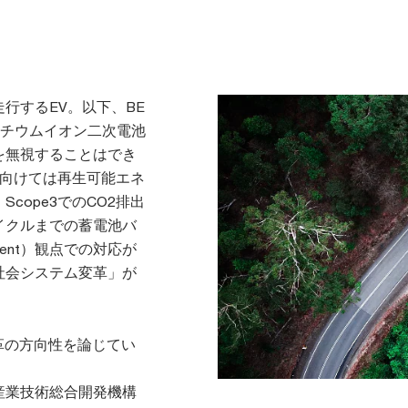
行するEV。以下、BE
リチウムイオン二次電池
を無視することはでき
減に向けては再生可能エネ
cope3でのCO2排出
イクルまでの蓄電池バ
ssment）観点での対応が
社会システム変革」が
革の方向性を論じてい
産業技術総合開発機構