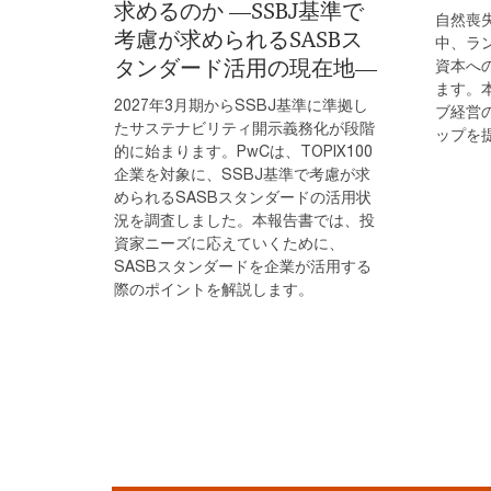
求めるのか ―SSBJ基準で
自然喪
考慮が求められるSASBス
中、ラ
タンダード活用の現在地―
資本へ
ます。
2027年3月期からSSBJ基準に準拠し
ブ経営
たサステナビリティ開示義務化が段階
ップを
的に始まります。PwCは、TOPIX100
企業を対象に、SSBJ基準で考慮が求
められるSASBスタンダードの活用状
況を調査しました。本報告書では、投
資家ニーズに応えていくために、
SASBスタンダードを企業が活用する
際のポイントを解説します。