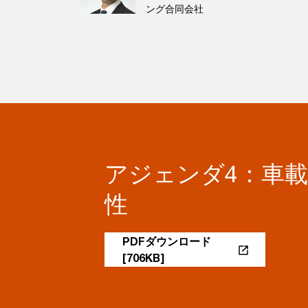
ング合同会社
アジェンダ4：車
性
PDFダウンロード
[706KB]