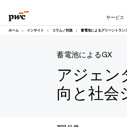
Skip
Skip
to
to
サービス
content
footer
ホーム
インサイト
コラム／対談
蓄電池によるグリーントランス
蓄電池によるGX
アジェン
向と社会
2023-11-09