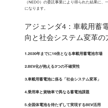
（NEDO）の委託事業により得られた結果に、
になります。
アジェンダ4：車載用蓄
向と社会システム変革の
1.2030年までに16倍となる車載用蓄電池市場
2.BEV化が抱える3つの不確実性
3.車載用蓄電池に係る「社会システム変革」
4.乗用車と貨物車で異なる蓄電池課題
5.全固体電池を待たずして実現するBEV活用