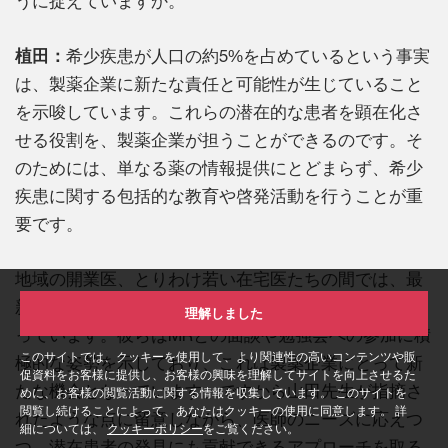
うに捉えていますか。
植田：
希少疾患が人口の約5%を占めているという事実
は、製薬企業に新たな責任と可能性が生じていること
を示唆しています。これらの潜在的な患者を顕在化さ
せる役割を、製薬企業が担うことができるのです。そ
のためには、単なる薬の情報提供にとどまらず、希少
疾患に関する包括的な教育や啓発活動を行うことが重
要です。
地域の開業医、とりわけ若い在宅医たちの間では、最
新の医学知識をアップデートする機会への需要が高ま
理解しました
っています。彼らはMRとの面談や勉強会への参加に積
このサイトでは、クッキーを使用して、より関連性の高いコンテンツや販
極的な姿勢を示しており、これは製薬企業にとって新
促資料をお客様に提供し、お客様の興味を理解してサイトを向上させるた
たな機会となっています。ですから山田先生が指摘さ
めに、お客様の閲覧活動に関する情報を収集しています。 このサイトを
閲覧し続けることによって、あなたはクッキーの使用に同意します。 詳
れたような点に留意しながら、医師のニーズに応えつ
細については、
クッキーポリシー
をご覧ください。
つ、潜在患者の発見にも貢献できるアプローチを取る