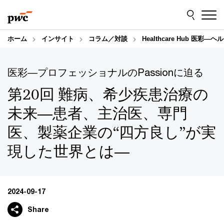
Skip
Skip
to
to
content
footer
ホーム
インサイト
コラム／対談
Healthcare Hub 医彩
医彩―プロフェッショナルのPassionに迫る
第20回 難病、希少疾患治療の
未来―患者、主治医、専門
医、製薬企業の“四方良し”が実
現した世界とは―
2024-09-17
Share