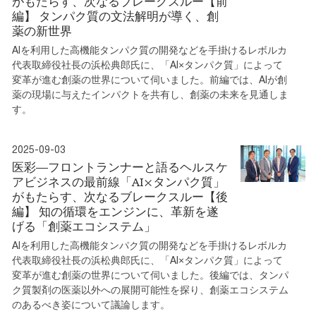
がもたらす、次なるブレークスルー【前
編】 タンパク質の文法解明が導く、創
薬の新世界
AIを利用した高機能タンパク質の開発などを手掛けるレボルカ
代表取締役社長の浜松典郎氏に、「AI×タンパク質」によって
変革が進む創薬の世界について伺いました。前編では、AIが創
薬の現場に与えたインパクトを共有し、創薬の未来を見通しま
す。
2025-09-03
医彩―フロントランナーと語るヘルスケ
アビジネスの最前線「AI×タンパク質」
がもたらす、次なるブレークスルー【後
編】 知の循環をエンジンに、革新を遂
げる「創薬エコシステム」
AIを利用した高機能タンパク質の開発などを手掛けるレボルカ
代表取締役社長の浜松典郎氏に、「AI×タンパク質」によって
変革が進む創薬の世界について伺いました。後編では、タンパ
ク質製剤の医薬以外への展開可能性を探り、創薬エコシステム
のあるべき姿について議論します。