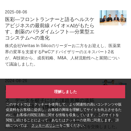
2025-08-06
医彩―フロントランナーと語るヘルスケ
アビジネスの最前線 バイオ×AIがもたら
す、創薬のパラダイムシフト—分業型エ
コシステムへの進化
株式会社Veritas In Silicoのリーダーお二方をお迎えし、医薬業
界の変革を支援するPwCアドバイザリーのエキスパート2名
が、AI技術から、成長戦略、M&A、人材流動性へと展開につい
て議論しました。
2024-08-26
医彩―フロントランナーと語るヘルスケ
理解しました
アビジネスの最前線 日本の介護ビジネ
ス、データを梃子にした課題克服の道筋
このサイトでは、クッキーを使用して、より関連性の高いコンテンツや販
と成長への視点【後編】
促資料をお客様に提供し、お客様の興味を理解してサイトを向上させるた
ＳＯＭＰＯケア取締役執行役員の岩本隆博氏をゲストに迎え、
めに、お客様の閲覧活動に関する情報を収集しています。 このサイトを
ICTの活用などによる効率化や高付加価値化の実現、また日本
閲覧し続けることによって、あなたはクッキーの使用に同意します。 詳
細については、
クッキーポリシー
をご覧ください。
の介護ビジネスの発展の可能性について意見を交換しました。