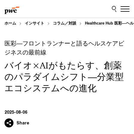
Skip
Skip
to
to
content
footer
ホーム
インサイト
コラム／対談
Healthcare Hub 医彩
医彩―フロントランナーと語るヘルスケアビ
ジネスの最前線
バイオ×AIがもたらす、創薬
のパラダイムシフト—分業型
エコシステムへの進化
2025-08-06
Share