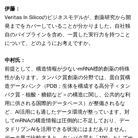
伊藤：
Veritas In Silicoのビジネスモデルが、創薬研究から開
発までをカバーしていることが分かりました。自社独
自のパイプラインを含め、一貫した実行力を持つこと
について、どのようにお考えですか。
中村氏：
前提として、構造情報が少ないmRNA標的創薬の特殊
性があります。タンパク質創薬の分野では、蛋白質構
造データバンク（PDB：生体を構成する高分子＜タン
パク質・核酸・糖鎖など＞の構造に関し、公共的な利
用に供される国際的データベース）が整備されるな
ど、AI活用にも適したデータ環境が整っています。対
してmRNAの構造情報は圧倒的に不足しており、デー
タドリブンAIを活用できる状況にはまだありません。
データ量で比較すると、タンパク質を「100」としてm