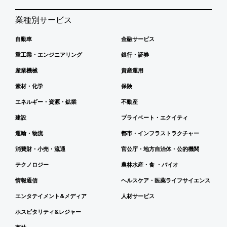
業種別サービス
自動車
金融サービス
重工業・エンジニアリング
銀行・証券
産業機械
資産運用
素材・化学
保険
エネルギー・資源・鉱業
不動産
建設
プライベート・エクイティ
運輸・物流
都市・インフラストラクチャー
消費財・小売・流通
官公庁・地方自治体・公的機関
テクノロジー
農林水産・食 ・バイオ
情報通信
ヘルスケア・医薬ライフサイエンス
エンタテイメント&メディア
人材サービス
ホスピタリティ&レジャー