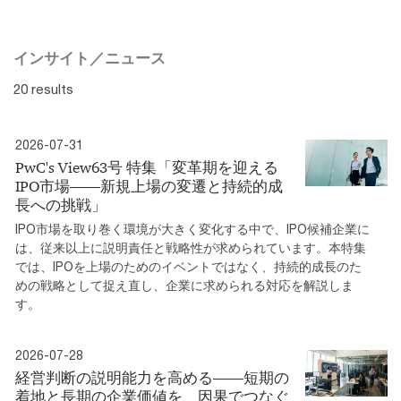
インサイト／ニュース
20 results
2026-07-31
PwC's View63号 特集「変革期を迎える
IPO市場――新規上場の変遷と持続的成
長への挑戦」
IPO市場を取り巻く環境が大きく変化する中で、IPO候補企業に
は、従来以上に説明責任と戦略性が求められています。本特集
では、IPOを上場のためのイベントではなく、持続的成長のた
めの戦略として捉え直し、企業に求められる対応を解説しま
す。
2026-07-28
経営判断の説明能力を高める――短期の
着地と長期の企業価値を、因果でつなぐ