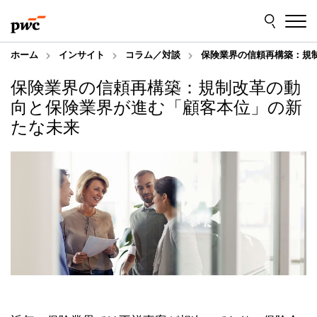
Skip
Skip
to
to
content
footer
ホーム
インサイト
コラム／対談
保険業界の信頼再構築：規
保険業界の信頼再構築：規制改革の動
向と保険業界が進む「顧客本位」の新
たな未来