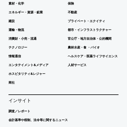
素材・化学
保険
エネルギー・資源・鉱業
不動産
建設
プライベート・エクイティ
運輸・物流
都市・インフラストラクチャー
消費財・小売・流通
官公庁・地方自治体・公的機関
テクノロジー
農林水産・食 ・バイオ
情報通信
ヘルスケア・医薬ライフサイエンス
エンタテイメント&メディア
人材サービス
ホスピタリティ&レジャー
商社
インサイト
調査／レポート
会計基準や税制、法令等に関するニュース