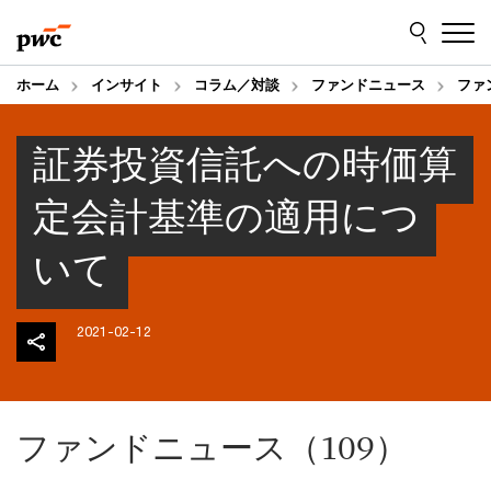
Skip
Skip
to
to
content
footer
ホーム
インサイト
コラム／対談
ファンドニュース
ファ
証券投資信託への時価算
定会計基準の適用につ
いて
2021-02-12
ファンドニュース（109）