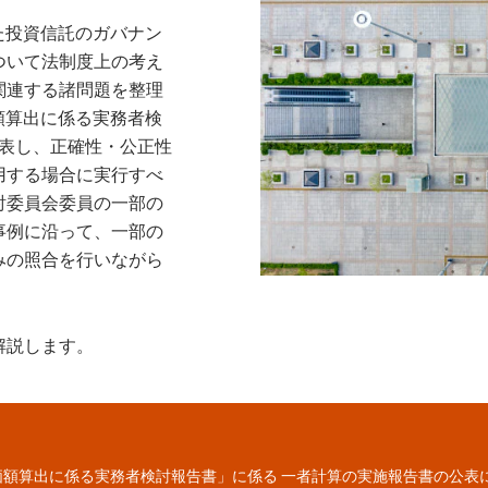
れた投資信託のガバナン
ついて法制度上の考え
関連する諸問題を整理
価額算出に係る実務者検
公表し、正確性・公正性
用する場合に実行すべ
討委員会委員の一部の
事例に沿って、一部の
みの照合を行いながら
解説します。
価額算出に係る実務者検討報告書」に係る 一者計算の実施報告書の公表