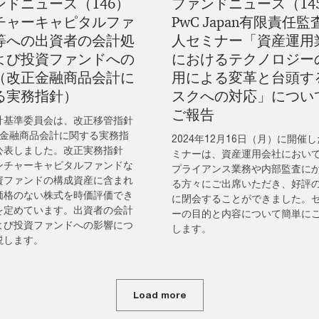
ンドニュース（146）
ファンドニュース（14
チャーキャピタルファ
PwC Japan有限責任監
等への出資者の会計処
人セミナー「資産運用
よび投資ファンドへの
におけるテクノロジー
（改正金融商品会計に
用による変革と台頭す
る実務指針）
スクへの対応」につい
ご報告
計基準委員会は、改正移管指針
「金融商品会計に関する実務指
2024年12月16日（月）に開催
公表しました。改正実務指針
ミナーは、資産運用会社におい
ンチャーキャピタルファンドな
プライアンス業務や内部監査に
資ファンドの構成資産に含まれ
る方々にご出席いただき、好評
価格のない株式を時価評価でき
に閉会することができました。
を定めています。出資者の会計
ーの目的と内容について簡単に
よび投資ファンドへの影響につ
します。
説します。
Load more