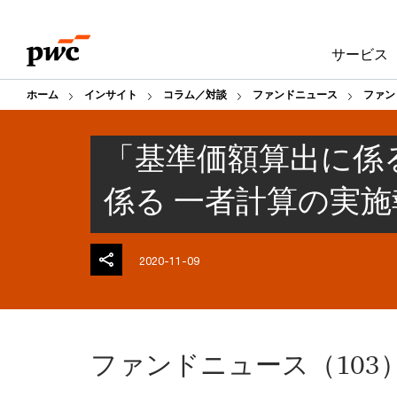
Skip
Skip
to
to
サービス
content
footer
ホーム
インサイト
コラム／対談
ファンドニュース
ファン
「基準価額算出に係
係る 一者計算の実
2020-11-09
ファンドニュース（103