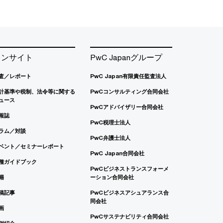
インサイト
PwC Japanグループ
査／レポート
PwC Japan有限責任監査法人
計基準や税制、法令等に関する
PwCコンサルティング合同会社
ュース
PwCアドバイザリー合同会社
報誌
PwC税理士法人
ラム／対談
PwC弁護士法人
ベント／セミナーレポート
PwC Japan合同会社
種ガイドブック
PwCビジネストランスフォーメ
籍
ーション合同会社
稿記事
PwCビジネスアシュアランス合
同会社
画
PwCサステナビリティ合同会社