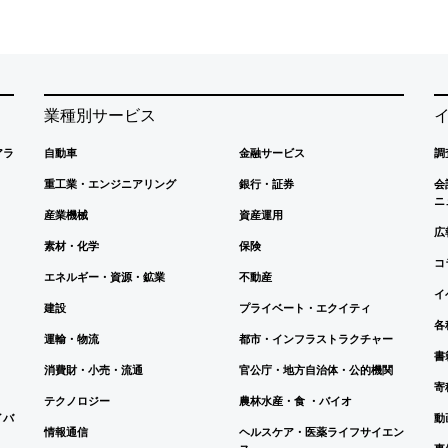
業種別サービス
アラ
自動車
金融サービス
調
重工業・エンジニアリング
銀行・証券
会
ニ
産業機械
資産運用
広
素材・化学
保険
コ
エネルギー・資源・鉱業
不動産
イ
建設
プライベート・エクイティ
各
運輸・物流
都市・インフラストラクチャー
書
消費財・小売・流通
官公庁・地方自治体・公的機関
寄
テクノロジー
農林水産・食 ・バイオ
イバ
動
情報通信
ヘルスケア・医薬ライフサイエン