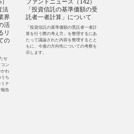
5）
ファンドニュース（142）
査法
「投資信託の基準価額の受
業界
託者一者計算」について
の活
「投資信託の基準価額の受託者一者計
るリ
算を行う際の考え方」を整理するにあ
ての
たって議論された内容を整理するとと
もに、今後の方向性についての考察を
示します。
したセ
てコン
かかわ
のうち
セミナ
ご報告