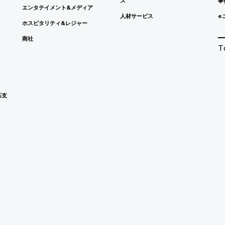
ス
事
エンタテイメント&メディア
人材サービス
e
ホスピタリティ&レジャー
商社
T
応支