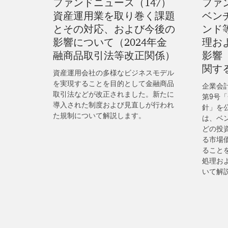
ファンドニュース（147）
ファ
資産運用業を取り巻く課題
ベン
とその対応、および今後の
ンド
影響について（2024年金
理お
融商品取引法等改正関係）
影響
関す
資産運用会社の多様なビジネスモデル
を実現することを目的として金融商品
企業会
取引法などが改正されました。新たに
第9号
導入された制度および見直しが行われ
針」を
た規制について解説します。
は、ベ
どの投
る市場
ること
処理お
いて解