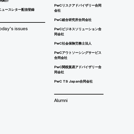
例紹介
PwCリスクアドバイザリー合同
ニュースレター配信登録
会社
PwC総合研究所合同会社
oday's issues
PwCビジネスソリューション合
同会社
PwC社会保険労務士法人
PwCアウトソーシングサービス
合同会社
PwC関税貿易アドバイザリー合
同会社
PwC TS Japan合同会社
Alumni