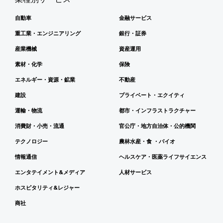
自動車
金融サービス
重工業・エンジニアリング
銀行・証券
産業機械
資産運用
素材・化学
保険
エネルギー・資源・鉱業
不動産
建設
プライベート・エクイティ
運輸・物流
都市・インフラストラクチャー
消費財・小売・流通
官公庁・地方自治体・公的機関
テクノロジー
農林水産・食 ・バイオ
情報通信
ヘルスケア・医薬ライフサイエンス
エンタテイメント&メディア
人材サービス
ホスピタリティ&レジャー
商社