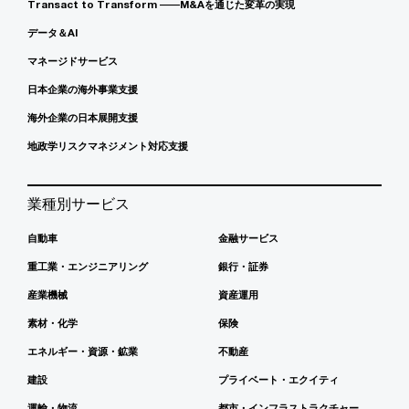
Transact to Transform ――M&Aを通じた変革の実現
データ＆AI
マネージドサービス
日本企業の海外事業支援
海外企業の日本展開支援
地政学リスクマネジメント対応支援
業種別サービス
自動車
金融サービス
重工業・エンジニアリング
銀行・証券
産業機械
資産運用
素材・化学
保険
エネルギー・資源・鉱業
不動産
建設
プライベート・エクイティ
運輸・物流
都市・インフラストラクチャー