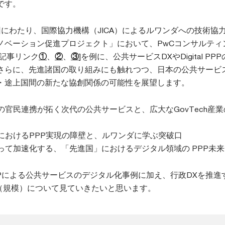
です。
回にわたり、国際協力機構（JICA）によるルワンダへの技術協
ノベーション促進プロジェクト」において、PwCコンサルティ
去記事リンク
①
、
②
、
③
]を例に、公共サービスDXやDigital PP
さらに、先進諸国の取り組みにも触れつつ、日本の公共サービ
・途上国間の新たな協創関係の可能性を展望します。
域の官民連携が拓く次代の公共サービスと、広大なGovTech産
域におけるPPP実現の障壁と、ルワンダに学ぶ突破口
よって加速化する、「先進国」におけるデジタル領域の PPP未
Pによる公共サービスのデジタル化事例に加え、行政DXを推進
性（規模）について見ていきたいと思います。