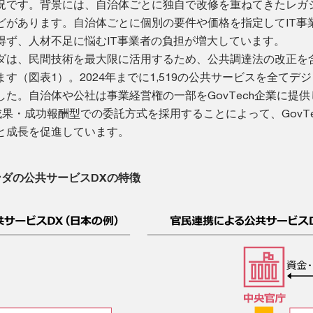
況です。背景には、自治体ごとに独自で改修を重ねてきたレガ
どがあります。自治体ごとに個別の要件や価格を指定してIT事
得ず、人材不足に悩むIT事業者の負担が増大しています。
ダは、民間技術を最大限に活用するため、公共調達法の改正を含
す（図表1）。2024年までに1,519の公共サービスを全てデ
た。自治体や公社は事業経営権の一部をGovTech企業に提供
成果・成功報酬型での委託方式を採用することによって、GovTe
と成長を促進しています。
ンダの公共サービスDXの特徴