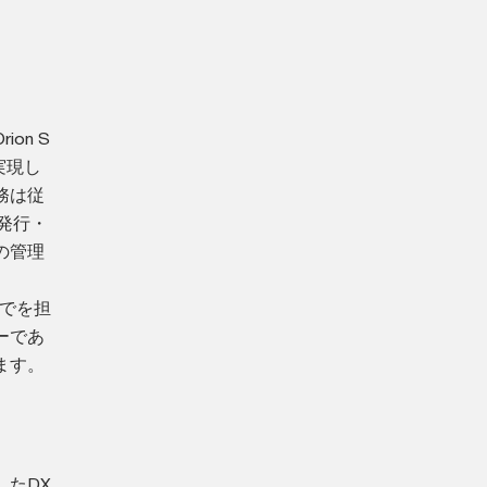
on S
実現し
務は従
発行・
の管理
までを担
ーであ
ます。
たDX