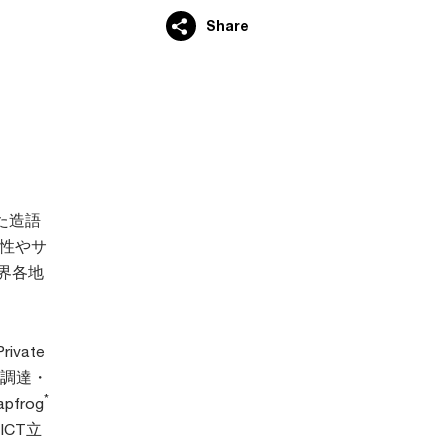
Share
せた造語
性やサ
界各地
vate
る調達・
*
frog
CT立