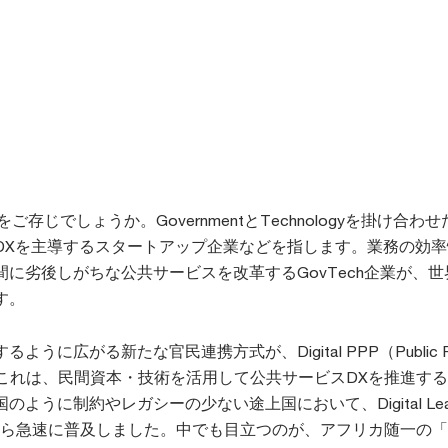
をご存じでしょうか。GovernmentとTechnologyを掛け合わ
DXを主導するスタートアップ企業などを指します。業務の効率
に劣後しがちな公共サービスを改革するGovTech企業が、世
す。
うに広がる新たな官民連携方式が、Digital PPP（Public Pri
p）です。これは、民間資本・技術を活用して公共サービスDXを推進す
ように制約やレガシーの少ない途上国において、Digital Leap
ら急速に普及しました。中でも目立つのが、アフリカ随一の「I