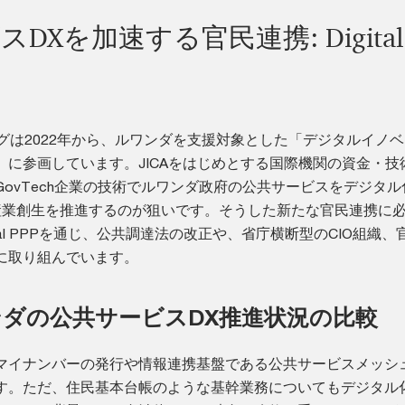
DXを加速する官民連携: Digital
グは2022年から、ルワンダを支援対象とした「デジタルイノ
」に参画しています。JICAをはじめとする国際機関の資金・技
ovTech企業の技術でルワンダ政府の公共サービスをデジタル
ch産業創生を推進するのが狙いです。そうした新たな官民連携に
tal PPPを通じ、公共調達法の改正や、省庁横断型のCIO組織、
に取り組んでいます。
ダの公共サービスDX推進状況の比較
マイナンバーの発行や情報連携基盤である公共サービスメッシ
す。ただ、住民基本台帳のような基幹業務についてもデジタル