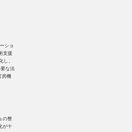
ベーショ
術支援
化し、
必要な法
官房機
ュの整
化が十