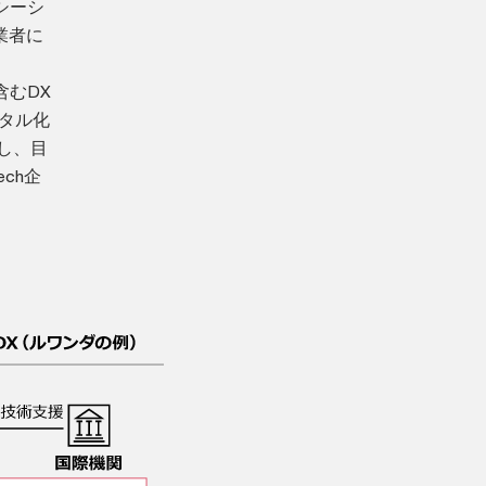
シーシ
業者に
むDX
ジタル化
し、目
ch企