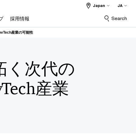
Japan
JA
Search
プ
採用情報
Tech産業の可能性
拓く次代の
ech産業