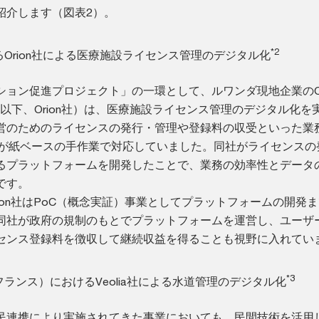
紹介します（図表2）。
*2
Orion社による医療施設ライセンス管理のデジタル化
ョン促進プロジェクト」の一環として、ルワンダ現地企業のOri
sign社（以下、Orion社）は、医療施設ライセンス管理のデジタル化を
営のためのライセンスの発行・管理や登録料の収受といった業
）が紙ベースの手作業で対応していました。同社がライセンスの
るプラットフォームを開発したことで、業務の効率性とデータ
です。
ion社はPoC（概念実証）事業としてプラットフォームの開発
同社が政府の規制のもとでプラットフォームを運営し、ユーザ
センス登録料を徴収して継続収益を得ることも視野に入れてい
*3
ランス）におけるVeolia社による水道管理のデジタル化
民連携により実施されてきた事業においても、民間技術を活用し