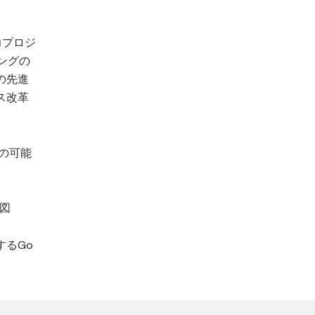
力プロジ
ングの
Pの先進
ス改革
業の可能
来図
するGo