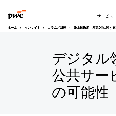
Skip
Skip
to
to
サービス
content
footer
ホーム
インサイト
コラム／対談
途上国政府・産業DXに関す
デジタル
公共サービ
の可能性