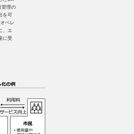
道管理の
出を可
合オペレ
に、エ
座に受