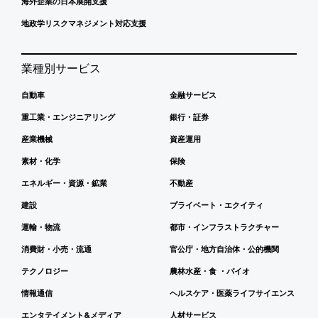
海外企業の日本展開支援
地政学リスクマネジメント対応支援
業種別サービス
自動車
金融サービス
重工業・エンジニアリング
銀行・証券
産業機械
資産運用
素材・化学
保険
エネルギー・資源・鉱業
不動産
建設
プライベート・エクイティ
運輸・物流
都市・インフラストラクチャー
消費財・小売・流通
官公庁・地方自治体・公的機関
テクノロジー
農林水産・食 ・バイオ
情報通信
ヘルスケア・医薬ライフサイエンス
エンタテイメント&メディア
人材サービス