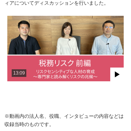
ィアについてディスカッションを行いました。
13:09
Pla
Vid
※動画内の法人名、役職、インタビューの内容などは
収録当時のものです。