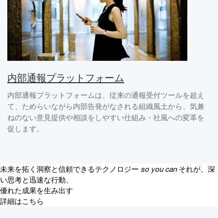
内部通報プラットフォーム
内部通報プラットフォームは、従来の通報受付ツールを超え
て、ためらいながら内部告発がなされる組織⾵⼟から、気兼
ねのない意⾒提供や相談をしやすい仕組み・社⾵への変⾰を
促します。
未来を拓く洞察と信頼できるテクノロジー
so you can
それが、深
い思考と迅速な行動、
優れた成果を生み出す
詳細はこちら