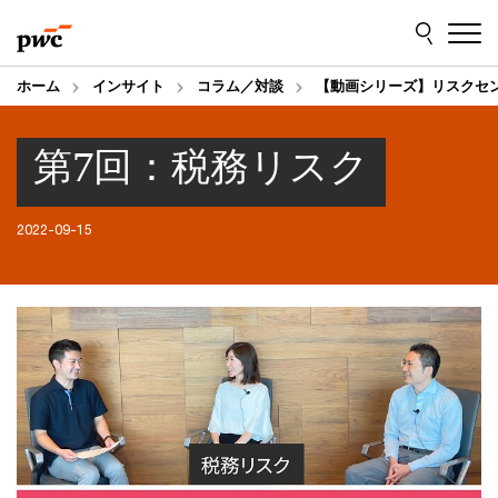
Skip
Skip
to
to
content
footer
ホーム
インサイト
コラム／対談
【動画シリーズ】リスクセ
第7回：税務リスク
2022-09-15