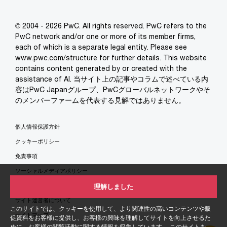
© 2004 - 2026 PwC. All rights reserved. PwC refers to the
PwC network and/or one or more of its member firms,
each of which is a separate legal entity. Please see
www.pwc.com/structure for further details. This website
contains content generated by or created with the
assistance of AI. 当サイト上の記事やコラムで述べている内
容はPwC Japanグループ、PwCグローバルネットワークやそ
のメンバーファームを代表する見解ではありません。
個人情報保護方針
クッキーポリシー
免責事項
ソーシャルメディアポリシー
特定商取引法に基づく表示
理解しました
サイト運営者について
このサイトでは、クッキーを使用して、より関連性の高いコンテンツや販
サイトマップ
促資料をお客様に提供し、お客様の興味を理解してサイトを向上させるた
めに、お客様の閲覧活動に関する情報を収集しています。 このサイトを