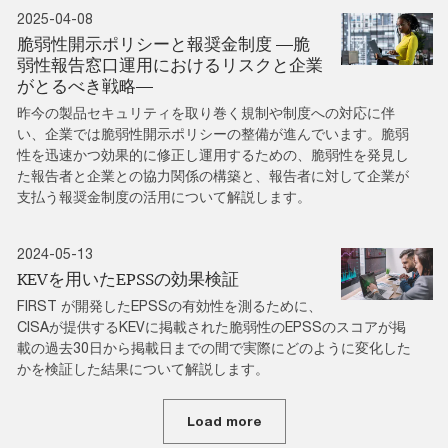
2025-04-08
脆弱性開示ポリシーと報奨金制度 ―脆
弱性報告窓口運用におけるリスクと企業
がとるべき戦略―
昨今の製品セキュリティを取り巻く規制や制度への対応に伴
い、企業では脆弱性開示ポリシーの整備が進んでいます。脆弱
性を迅速かつ効果的に修正し運用するための、脆弱性を発見し
た報告者と企業との協力関係の構築と、報告者に対して企業が
支払う報奨金制度の活用について解説します。
2024-05-13
KEVを用いたEPSSの効果検証
FIRST が開発したEPSSの有効性を測るために、
CISAが提供するKEVに掲載された脆弱性のEPSSのスコアが掲
載の過去30日から掲載日までの間で実際にどのように変化した
かを検証した結果について解説します。
Load more