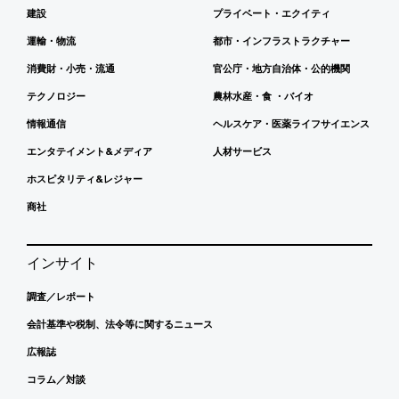
建設
プライベート・エクイティ
運輸・物流
都市・インフラストラクチャー
消費財・小売・流通
官公庁・地方自治体・公的機関
テクノロジー
農林水産・食 ・バイオ
情報通信
ヘルスケア・医薬ライフサイエンス
エンタテイメント&メディア
人材サービス
ホスピタリティ&レジャー
商社
インサイト
調査／レポート
会計基準や税制、法令等に関するニュース
広報誌
コラム／対談