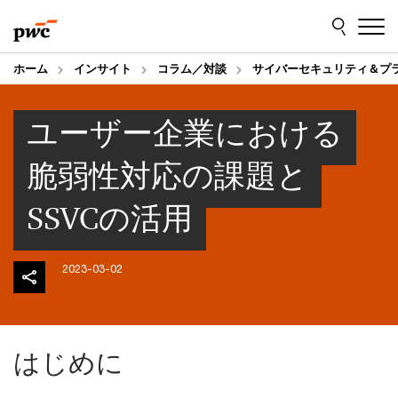
Skip
Skip
to
to
content
footer
ホーム
インサイト
コラム／対談
サイバーセキュリティ＆プ
ユーザー企業における
脆弱性対応の課題と
SSVCの活用
2023-03-02
はじめに