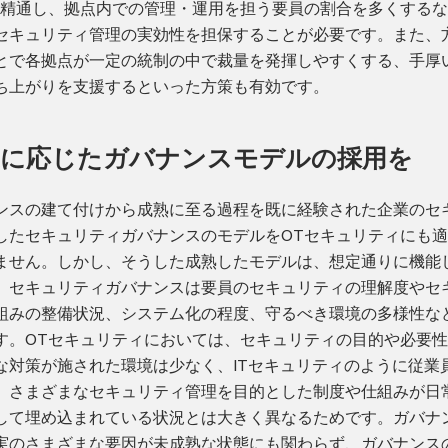
に精通し、拠点内での管理・運用を担う要員の割合を多くする
セキュリティ管理の実効性を担保することが必要です。また、
とで各拠点が一定の統制の中で裁量を発揮しやすくする、手厚
ち上がりを支援するといった方策も有効です。
度に応じたガバナンスモデルの採用を
ンスの建て付けから成熟に至る過程を既に経験された企業のセ
したセキュリティガバナンスのモデルをOTセキュリティにも
ません。しかし、そうした成熟したモデルは、想定通りに機能
。セキュリティガバナンスは要員のセキュリティの理解度やセ
組みの整備状況、システム化の程度、守るべき環境の多様性な
す。OTセキュリティにおいては、セキュリティの目的や必要
な対策が施された環境は少なく、ITセキュリティのように従業
、さまざまなセキュリティ管理を目的とした制度や仕組みが日
して埋め込まれている状況とは大きく異なるためです。ガバナ
実のさまざまな要因が未成熟な状態にも関わらず、ガバナンス