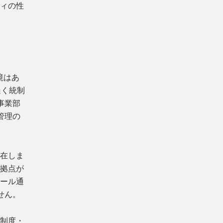
ティの性
境はあ
遍く統制
事業部
管理の
存在しま
や拠点が
ルール通
せん。
く制度・