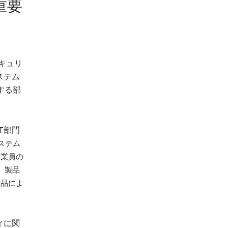
重要
セキュリ
ステム
する部
T部門
ステム
従業員の
、製品
製品によ
ィに関