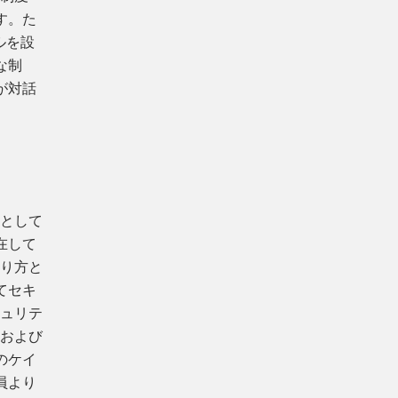
す。た
ルを設
な制
が対話
然として
在して
あり方と
てセキ
キュリテ
門および
のケイ
員より