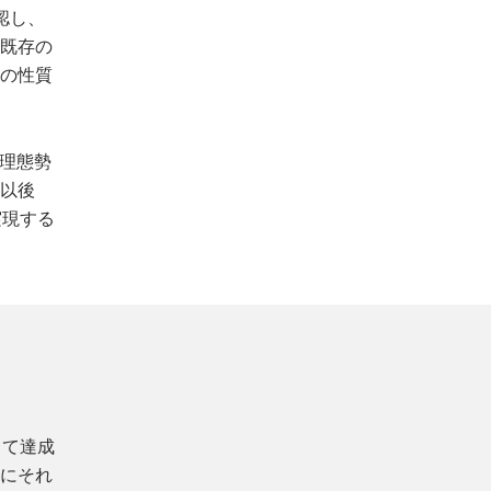
認し、
、既存の
理の性質
管理態勢
。以後
実現する
って達成
めにそれ