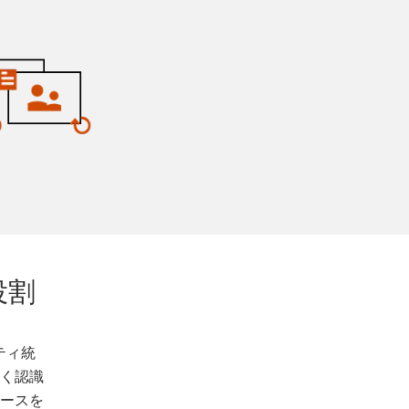
役割
ティ統
しく認識
ソースを