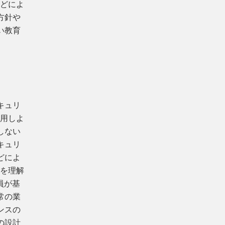
などによ
方針や
い教育
キュリ
適用しよ
しない
キュリ
どによ
性を理解
員が基
常の業
ンスの
の設計