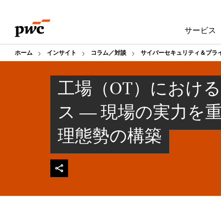
Skip
Skip
to
to
サービス
content
footer
ホーム
インサイト
コラム／対談
サイバーセキュリティ＆プラ
工場（OT）におけ
ス ― 現場の実力を
理態勢の構築