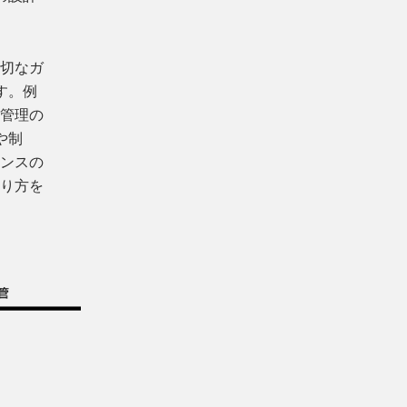
適切なガ
す。例
体管理の
や制
ナンスの
あり方を