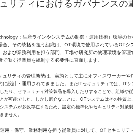
キュリティにおけるガバナンスの
al Technology：生産ラインやシステムの制御・運用技術）環境の
場合、その統括を担う組織は、OT環境で使用されているOTシ
、および業務利用を担う部門、工場や研究所の物理環境を管理
所で働く従業員を統制する必要性に直面します。
セキュリティの管理態勢は、実態として主にオフィスワーカーやI
的に設計・運用されてきました。
またITセキュリティでは、ITシ
したり、セキュリティ対策製品を導入したりすることで、組織や
とが可能でした。しかし厄介なことに、OTシステムはその性質上
システムが多数存在するため、設定の標準化やセキュリティ対策
きません。
、運用・保守、業務利用を担う従業員に対して、OTセキュリテ