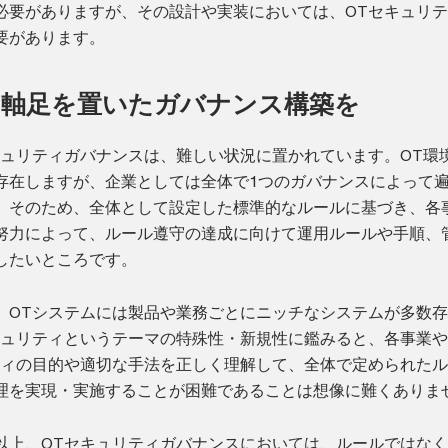
必要がありますが、その設計や実装においては、OTセキュリ
要があります。
に軸足を置いたガバナンス構築を
キュリティガバナンスは、難しい状況に置かれています。OT環
存在しますが、企業としては全体で1つのガバナンスによって
。そのため、全体として設定した標準的なルールに基づき、各
努力によって、ルール遵守の達成に向けて運用ルールや手順、
したいところです。
、OTシステムには製品や業務ごとにニッチなシステムが多数
キュリティというテーマの特殊性・新規性に鑑みると、各事業
ティの目的や適切な手法を正しく理解して、全体で定められた
理を実現・実施することが困難であることは想像に難くありま
以上、OTセキュリティガバナンスにおいては、ルールではな