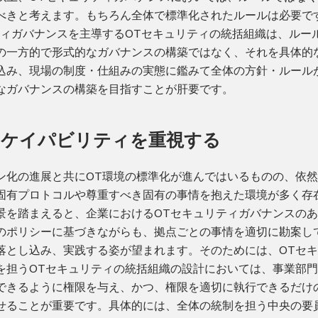
べきと考えます。もちろん全体で標準化されたルールは必要で
ティガバナンスを主導するOTセキュリティの統括組織は、ルー
の一方的で形式的なガバナンスの構築ではなく、それを具体的
込み、現場の制度・仕組みの実態に鑑みて全体の方針・ルール
なガバナンスの構築を目指すことが肝要です。
のケイパビリティを重視する
ン化の進展と共にOT環境の標準化が進んではいるものの、依
固有プロトコルや尊重すべき固有の事情を抱えた環境が多く存
景を踏まえると、企業におけるOTセキュリティガバナンスの
のポリシーに基づきながらも、拠点ごとの事情を適切に勘案し
落とし込み、実践する姿が望まれます。そのためには、OTセ
を担うOTセキュリティの統括組織の設計においては、事業部
できるように権限を与え、かつ、権限を適切に執行できるだけ
せることが重要です。具体的には、全体の統制を担う中央の要