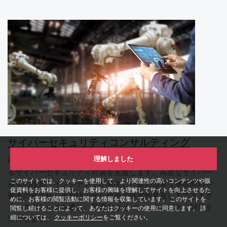
サイバーセキュリティコンサルティング
理解しました
PwCは、企業のITシステム、OTシステム、IoTの領域におけ
るサイバーセキュリティ対策を支援します。高度なサイバー
このサイトでは、クッキーを使用して、より関連性の高いコンテンツや販
攻撃の検知、インシデントが発生した際の迅速な事故対応や
促資料をお客様に提供し、お客様の興味を理解してサイトを向上させるた
被害の最小化、再発防止から対策の抜本的見直しまでさまざ
めに、お客様の閲覧活動に関する情報を収集しています。 このサイトを
まなアプローチを通じ、最適なサイバーセキュリティ対策を
閲覧し続けることによって、あなたはクッキーの使用に同意します。 詳
細については、
クッキーポリシー
をご覧ください。
実行します。