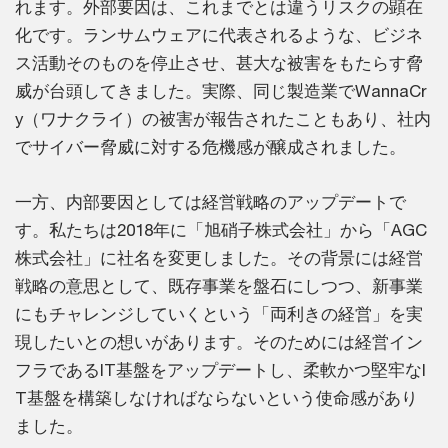
れます。外部要因は、これまでとは違うリスクの顕在
化です。ランサムウェアに代表されるような、ビジネ
ス活動そのものを停止させ、甚大な被害をもたらす脅
威が台頭してきました。実際、同じ製造業でWannaCr
y（ワナクライ）の被害が報告されたこともあり、社内
でサイバー脅威に対する危機感が醸成されました。
一方、内部要因としては経営戦略のアップデートで
す。私たちは2018年に「旭硝子株式会社」から「AGC
株式会社」に社名を変更しました。その背景には経営
戦略の意思として、既存事業を盤石にしつつ、新事業
にもチャレンジしていくという「両利きの経営」を実
現したいとの想いがあります。そのためには経営イン
フラであるIT基盤をアップデートし、柔軟かつ堅牢なI
T基盤を構築しなければならないという使命感があり
ました。