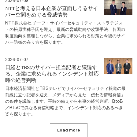
2026-07-08
NTTと考える日本企業が直面しうるサイ
バー空間をめぐる脅威情勢
NTT株式会社 チーフ・サイバーセキュリティ・ストラテジス
トの松原実穂子氏を迎え、最新の脅威動向や攻撃手法、各国の
制度動向を整理しながら、企業に求められる対策と今後のサイ
バー防衛の在り方を探ります。
2026-07-07
日経とTBSのサイバー担当記者と議論す
る、企業に求められるインシデント対応
時の経営判断
日本経済新聞社とTBSテレビでサイバーセキュリティ報道の最
前線に立つ記者を迎え、メディアから見た「伝わる情報発信」
の条件を議論します。平時の備えから有事の経営判断、BtoB
／BtoCで異なる発信戦略まで、インシデント対応のあるべき
姿を探ります。
Load more