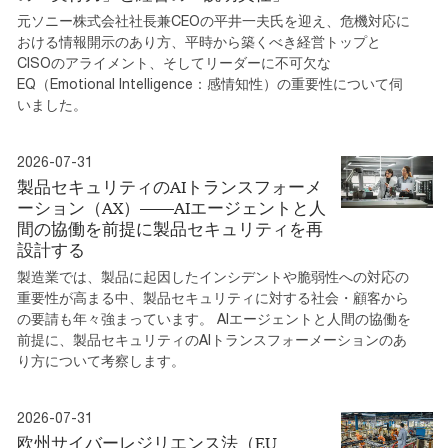
元ソニー株式会社社長兼CEOの平井一夫氏を迎え、危機対応に
おける情報開示のあり方、平時から築くべき経営トップと
CISOのアライメント、そしてリーダーに不可欠な
EQ（Emotional Intelligence：感情知性）の重要性について伺
いました。
2026-07-31
製品セキュリティのAIトランスフォーメ
ーション（AX）――AIエージェントと人
間の協働を前提に製品セキュリティを再
設計する
製造業では、製品に起因したインシデントや脆弱性への対応の
重要性が高まる中、製品セキュリティに対する社会・顧客から
の要請も年々強まっています。 AIエージェントと人間の協働を
前提に、製品セキュリティのAIトランスフォーメーションのあ
り方について考察します。
2026-07-31
欧州サイバーレジリエンス法（EU