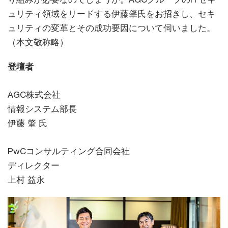
ュリティ領域をリードする伊藤肇氏をお招きし、セキ
ュリティの変革とその成功要因について伺いました。
（本文敬称略）
登壇者
AGC株式会社
情報システム部長
伊藤 肇 氏
PwCコンサルティング合同会社
ディレクター
上村 益永