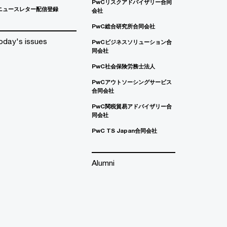
PwCリスクアドバイザリー合同
ニュースレター配信登録
会社
PwC総合研究所合同会社
oday's issues
PwCビジネスソリューション合
同会社
PwC社会保険労務士法人
PwCアウトソーシングサービス
合同会社
PwC関税貿易アドバイザリー合
同会社
PwC TS Japan合同会社
Alumni