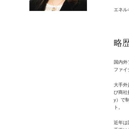
エネル
略
国内外
ファイ
大手外
び商社担
y）で
ト。
近年は