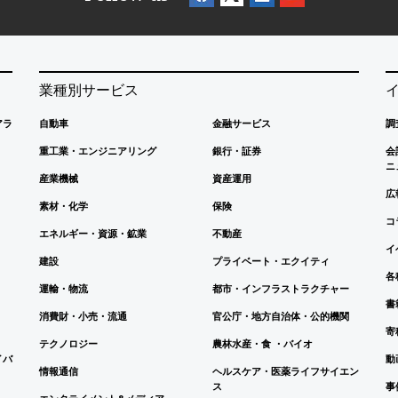
業種別サービス
アラ
自動車
金融サービス
調
重工業・エンジニアリング
銀行・証券
会
ニ
産業機械
資産運用
広
素材・化学
保険
コ
エネルギー・資源・鉱業
不動産
イ
建設
プライベート・エクイティ
各
運輸・物流
都市・インフラストラクチャー
書
消費財・小売・流通
官公庁・地方自治体・公的機関
寄
テクノロジー
農林水産・食 ・バイオ
イバ
動
情報通信
ヘルスケア・医薬ライフサイエン
ス
事