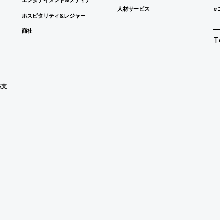
エンタテイメント&メディア
人材サービス
e
ホスピタリティ&レジャー
商社
T
応支