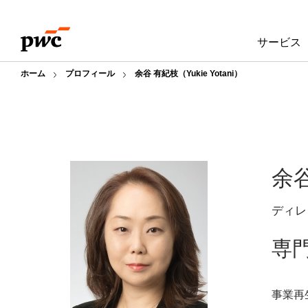
Skip
Skip
to
to
サービス
content
footer
ホーム
プロフィール
余谷 有紀枝（Yukie Yotani）
余
ディレ
専
事業再生