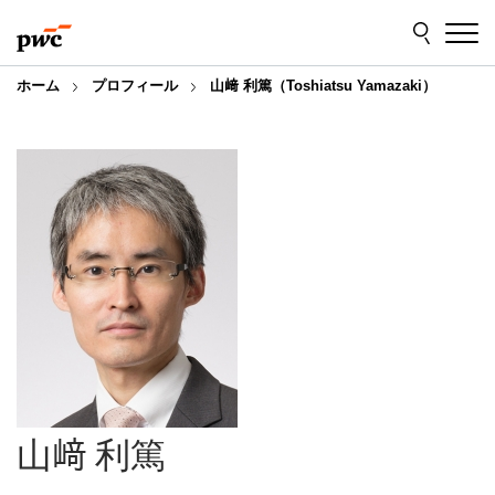
Skip
Skip
to
to
content
footer
ホーム
プロフィール
山﨑 利篤（Toshiatsu Yamazaki）
山﨑 利篤