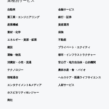
業種別サービス
自動車
金融サービス
重工業・エンジニアリング
銀行・証券
産業機械
資産運用
素材・化学
保険
エネルギー・資源・鉱業
不動産
建設
プライベート・エクイティ
運輸・物流
都市・インフラストラクチャー
消費財・小売・流通
官公庁・地方自治体・公的機関
テクノロジー
農林水産・食 ・バイオ
情報通信
ヘルスケア・医薬ライフサイエンス
エンタテイメント&メディア
人材サービス
ホスピタリティ&レジャー
商社