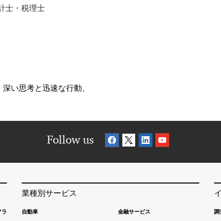
計士・税理士
、深い思考と迅速な行動、
Follow us
業種別サービス
アラ
自動車
金融サービス
調