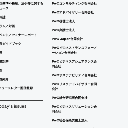
計基準や税制、法令等に関する
PwCコンサルティング合同会社
ュース
PwCアドバイザリー合同会社
報誌
PwC税理士法人
ラム／対談
PwC弁護士法人
ベント／セミナーレポート
PwC Japan合同会社
種ガイドブック
PwCビジネストランスフォーメ
籍
ーション合同会社
稿記事
PwCビジネスアシュアランス合
同会社
画
PwCサステナビリティ合同会社
例紹介
PwCリスクアドバイザリー合同
ニュースレター配信登録
会社
PwC総合研究所合同会社
oday's issues
PwCビジネスソリューション合
同会社
PwC社会保険労務士法人