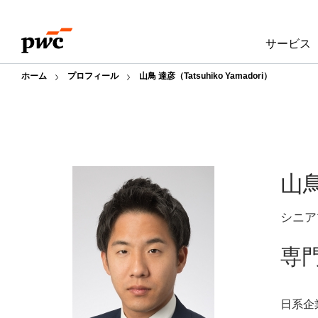
Skip
Skip
to
to
サービス
content
footer
ホーム
プロフィール
山鳥 達彦（Tatsuhiko Yamadori）
山
シニア
専
日系企