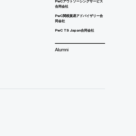
PwCアウトソーシングサービス
合同会社
PwC関税貿易アドバイザリー合
同会社
PwC TS Japan合同会社
Alumni