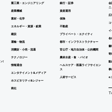
重工業・エンジニアリング
銀行・証券
会
ニ
産業機械
資産運用
広
素材・化学
保険
コ
エネルギー・資源・鉱業
不動産
イ
建設
プライベート・エクイティ
各
運輸・物流
都市・インフラストラクチャー
書
消費財・小売・流通
官公庁・地方自治体・公的機関
寄
テクノロジー
農林水産・食 ・バイオ
イバ
動
情報通信
ヘルスケア・医薬ライフサイエン
ス
事
エンタテイメント&メディア
人材サービス
e
ホスピタリティ&レジャー
商社
T