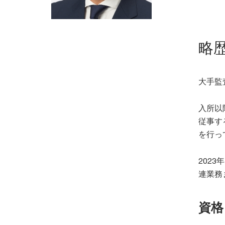
略
大手監
入所以
従事す
を行っ
202
連業務
資格