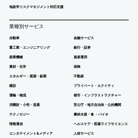
地政学リスクマネジメント対応支援
業種別サービス
自動車
金融サービス
重工業・エンジニアリング
銀行・証券
産業機械
資産運用
素材・化学
保険
エネルギー・資源・鉱業
不動産
建設
プライベート・エクイティ
運輸・物流
都市・インフラストラクチャー
消費財・小売・流通
官公庁・地方自治体・公的機関
テクノロジー
農林水産・食 ・バイオ
情報通信
ヘルスケア・医薬ライフサイエンス
エンタテイメント&メディア
人材サービス