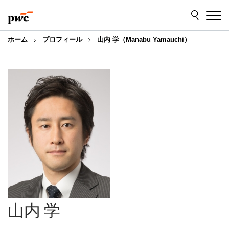
Skip
Skip
to
to
content
footer
ホーム
プロフィール
山内 学（Manabu Yamauchi）
山内 学