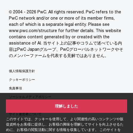
© 2004 - 2026 PwC. All rights reserved. PwC refers to the
PwC network and/or one or more of its member firms,
each of which is a separate legal entity. Please see
www.pwc.com/structure for further details. This website
contains content generated by or created with the
assistance of AI. 当サイト上の記事やコラムで述べている内
容はPwC Japanグループ、PwCグローバルネットワークやそ
のメンバーファームを代表する見解ではありません。
個人情報保護方針
クッキーポリシー
免責事項
ソーシャルメディアポリシー
特定商取引法に基づく表示
理解しました
サイト運営者について
このサイトでは、クッキーを使用して、より関連性の高いコンテンツや販
サイトマップ
促資料をお客様に提供し、お客様の興味を理解してサイトを向上させるた
めに、お客様の閲覧活動に関する情報を収集しています。 このサイトを