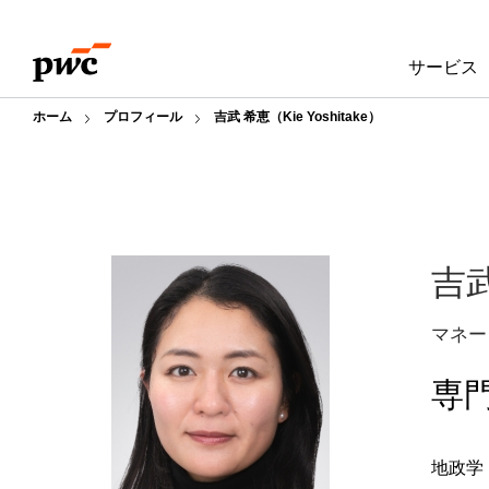
Skip
Skip
to
to
サービス
content
footer
ホーム
プロフィール
吉武 希恵（Kie Yoshitake）
吉
マネー
専
地政学