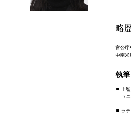
略
官公庁
中南米展
執筆
上智
ュニ
ラテ