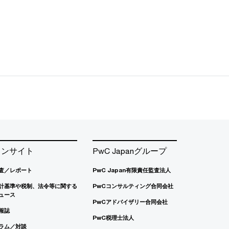
インサイト
PwC Japanグループ
査／レポート
PwC Japan有限責任監査法人
計基準や税制、法令等に関する
PwCコンサルティング合同会社
ュース
PwCアドバイザリー合同会社
報誌
PwC税理士法人
ラム／対談