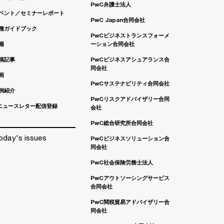
PwC弁護士法人
ベント／セミナーレポート
PwC Japan合同会社
種ガイドブック
PwCビジネストランスフォーメ
籍
ーション合同会社
稿記事
PwCビジネスアシュアランス合
同会社
画
PwCサステナビリティ合同会社
例紹介
PwCリスクアドバイザリー合同
ニュースレター配信登録
会社
PwC総合研究所合同会社
oday's issues
PwCビジネスソリューション合
同会社
PwC社会保険労務士法人
PwCアウトソーシングサービス
合同会社
PwC関税貿易アドバイザリー合
同会社