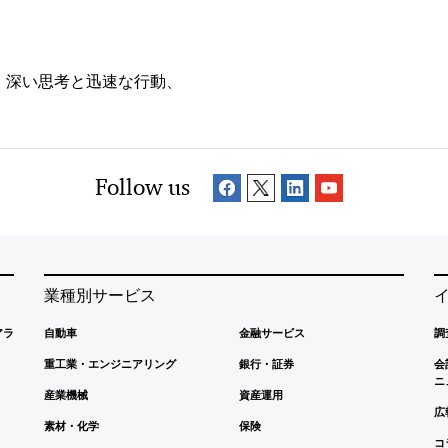
、深い思考と迅速な行動、
Follow us
業種別サービス
アラ
自動車
金融サービス
調
重工業・エンジニアリング
銀行・証券
会
ニ
産業機械
資産運用
広
素材・化学
保険
コ