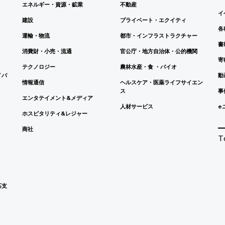
エネルギー・資源・鉱業
不動産
イ
建設
プライベート・エクイティ
各
運輸・物流
都市・インフラストラクチャー
書
消費財・小売・流通
官公庁・地方自治体・公的機関
寄
テクノロジー
農林水産・食 ・バイオ
イバ
動
情報通信
ヘルスケア・医薬ライフサイエン
ス
事
エンタテイメント&メディア
人材サービス
e
ホスピタリティ&レジャー
商社
T
応支