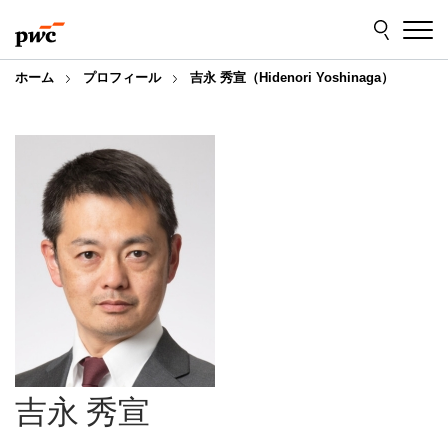
Skip
Skip
to
to
content
footer
ホーム
プロフィール
吉永 秀宣（Hidenori Yoshinaga）
吉永 秀宣