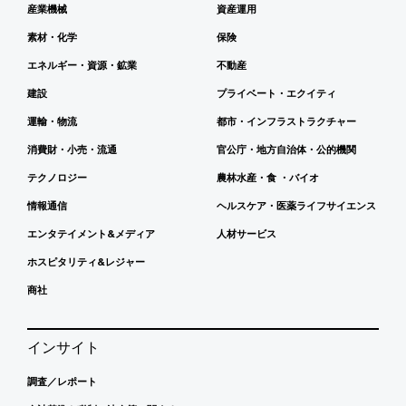
産業機械
資産運用
素材・化学
保険
エネルギー・資源・鉱業
不動産
建設
プライベート・エクイティ
運輸・物流
都市・インフラストラクチャー
消費財・小売・流通
官公庁・地方自治体・公的機関
テクノロジー
農林水産・食 ・バイオ
情報通信
ヘルスケア・医薬ライフサイエンス
エンタテイメント&メディア
人材サービス
ホスピタリティ&レジャー
商社
インサイト
調査／レポート