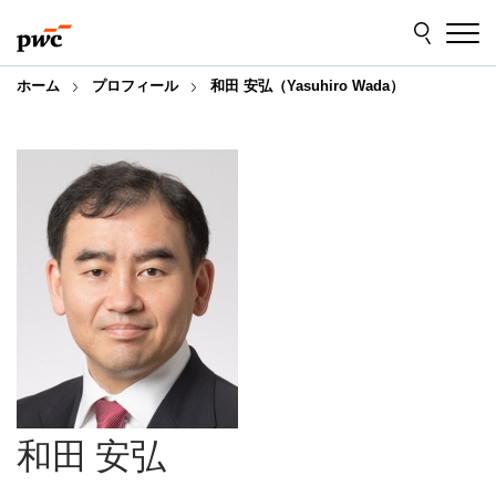
Skip
Skip
to
to
content
footer
ホーム
プロフィール
和田 安弘（Yasuhiro Wada）
和田 安弘