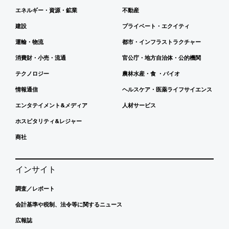
エネルギー・資源・鉱業
不動産
建設
プライベート・エクイティ
運輸・物流
都市・インフラストラクチャー
消費財・小売・流通
官公庁・地方自治体・公的機関
テクノロジー
農林水産・食 ・バイオ
情報通信
ヘルスケア・医薬ライフサイエンス
エンタテイメント&メディア
人材サービス
ホスピタリティ&レジャー
商社
インサイト
調査／レポート
会計基準や税制、法令等に関するニュース
広報誌