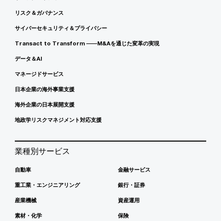
リスク＆ガバナンス
サイバーセキュリティ＆プライバシー
Transact to Transform ――M&Aを通じた変革の実現
データ＆AI
マネージドサービス
日本企業の海外事業支援
海外企業の日本展開支援
地政学リスクマネジメント対応支援
業種別サービス
自動車
金融サービス
重工業・エンジニアリング
銀行・証券
産業機械
資産運用
素材・化学
保険